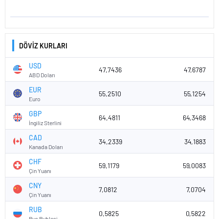
DÖVİZ KURLARI
USD
47,7436
47,6787
ABD Doları
EUR
55,2510
55,1254
Euro
GBP
64,4811
64,3468
İngiliz Sterlini
CAD
34,2339
34,1883
Kanada Doları
CHF
59,1179
59,0083
Çin Yuanı
CNY
7,0812
7,0704
Çin Yuanı
RUB
0,5825
0,5822
Rus Rublesi