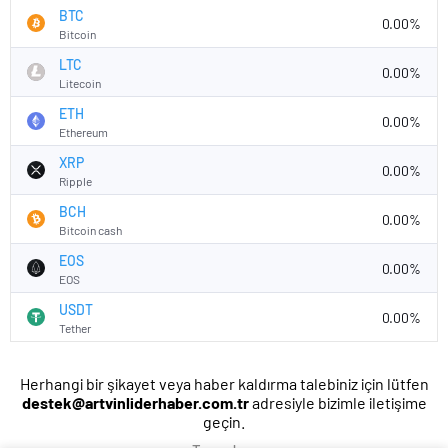
BTC
0.00%
Bitcoin
LTC
0.00%
Litecoin
ETH
0.00%
Ethereum
XRP
0.00%
Ripple
BCH
0.00%
Bitcoin cash
EOS
0.00%
EOS
USDT
0.00%
Tether
Herhangi bir şikayet veya haber kaldırma talebiniz için lütfen
destek@artvinliderhaber.com.tr
adresiyle bizimle iletişime
geçin.