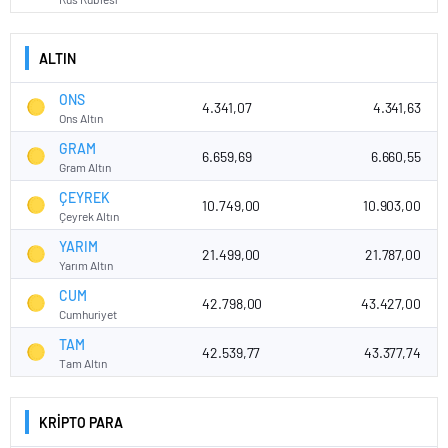
ALTIN
ONS
4.341,07
4.341,63
Ons Altın
GRAM
6.659,69
6.660,55
Gram Altın
ÇEYREK
10.749,00
10.903,00
Çeyrek Altın
YARIM
21.499,00
21.787,00
Yarım Altın
CUM
42.798,00
43.427,00
Cumhuriyet
TAM
42.539,77
43.377,74
Tam Altın
KRİPTO PARA