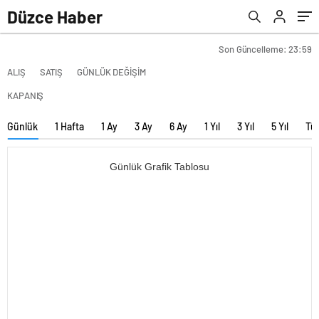
Düzce Haber
Son Güncelleme: 23:59
ALIŞ
SATIŞ
GÜNLÜK DEĞİŞİM
KAPANIŞ
Günlük
1 Hafta
1 Ay
3 Ay
6 Ay
1 Yıl
3 Yıl
5 Yıl
Tü
Günlük Grafik Tablosu