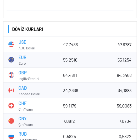
DÖVİZ KURLARI
USD
47,7436
47,6787
ABD Doları
EUR
55,2510
55,1254
Euro
GBP
64,4811
64,3468
İngiliz Sterlini
CAD
34,2339
34,1883
Kanada Doları
CHF
59,1179
59,0083
Çin Yuanı
CNY
7,0812
7,0704
Çin Yuanı
RUB
0,5825
0,5822
Rus Rublesi