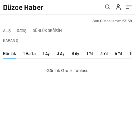
Düzce Haber
Son Güncelleme: 23:59
ALIŞ
SATIŞ
GÜNLÜK DEĞİŞİM
KAPANIŞ
Günlük
1 Hafta
1 Ay
3 Ay
6 Ay
1 Yıl
3 Yıl
5 Yıl
Tü
Günlük Grafik Tablosu