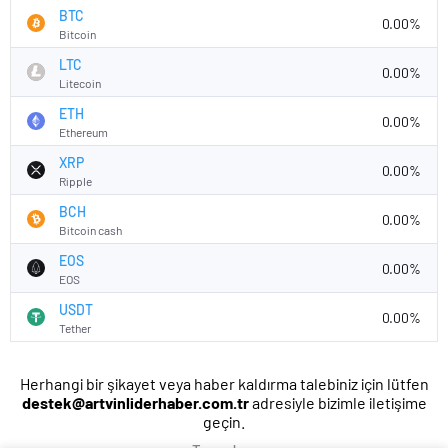
BTC
0.00%
Bitcoin
LTC
0.00%
Litecoin
ETH
0.00%
Ethereum
XRP
0.00%
Ripple
BCH
0.00%
Bitcoin cash
EOS
0.00%
EOS
USDT
0.00%
Tether
Herhangi bir şikayet veya haber kaldırma talebiniz için lütfen
destek@artvinliderhaber.com.tr
adresiyle bizimle iletişime
geçin.