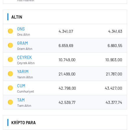
ALTIN
ONS
4.341,07
4.341,63
Ons Altın
GRAM
6.659,69
6.660,55
Gram Altın
ÇEYREK
10.749,00
10.903,00
Çeyrek Altın
YARIM
21.499,00
21.787,00
Yarım Altın
CUM
42.798,00
43.427,00
Cumhuriyet
TAM
42.539,77
43.377,74
Tam Altın
KRİPTO PARA