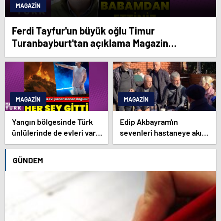
MAGAZIN
Ferdi Tayfur'un büyük oğlu Timur
Turanbayburt'tan açıklama Magazin
haberleri
MAGAZIN
MAGAZIN
Yangın bölgesinde Türk
Edip Akbayram'ın
ünlülerinde de evleri var –
sevenleri hastaneye akın
Magazin haberleri
ediyor – Magazin
habetrleri
GÜNDEM