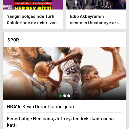
Yangın bölgesinde Türk
Edip Akbayram'ın
ünlülerinde de evleri var –
sevenleri hastaneye akın
Magazin haberleri
ediyor – Magazin
habetrleri
SPOR
NBA'de Kevin Durant tarihe geçti
Fenerbahçe Medicana, Jeffrey Jendryk’i kadrosuna
kattı