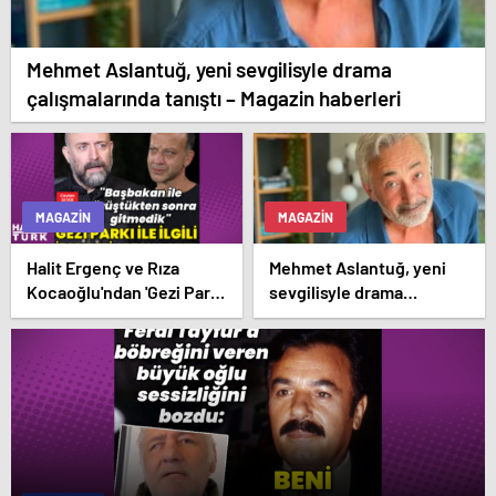
Mehmet Aslantuğ, yeni sevgilisyle drama
çalışmalarında tanıştı – Magazin haberleri
MAGAZIN
MAGAZIN
Halit Ergenç ve Rıza
Mehmet Aslantuğ, yeni
Kocaoğlu'ndan 'Gezi Parkı'
sevgilisyle drama
ifadesi – Magazin
çalışmalarında tanıştı –
haberleri
Magazin haberleri