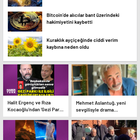
Bitcoin’de alıcılar bant üzerindeki
hakimiyetini kaybetti
Kuraklık ayçiçeğinde ciddi verim
kaybına neden oldu
Halit Ergenç ve Rıza
Mehmet Aslantuğ, yeni
Kocaoğlu'ndan 'Gezi Parkı'
sevgilisyle drama
ifadesi – Magazin
çalışmalarında tanıştı –
haberleri
Magazin haberleri