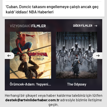
‘Cuban, Doncic takasını engellemeye çalıştı ancak geç
kaldı’ iddiası! NBA Haberleri
VİZYONDAKİ
FİLMLER
DİĞER FİLMLER
Örümcek-Adam: Yepyeni Bir Gün
The Odyssey
Herhangi bir şikayet veya haber kaldırma talebiniz için lütfen
destek@artvinliderhaber.com.tr
adresiyle bizimle iletişime
geçin.