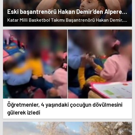
Eski başantrenörü Hakan Demir’den Alperen
Şengün’e övgü
Katar Milli Basketbol Takımı Başantrenörü Hakan Demir,
eski öğrencisi Alperen Şengün'e övgülerde bulundu.
Öğretmenler, 4 yaşındaki çocuğun dövülmesini
gülerek izledi