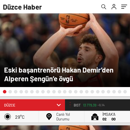
Düzce Haber
Eski başantrenörü Hakan Demir’den
Alperen Şengün’e övgü
BIST
13.779,39
-0,14
Canlı Yol
İMSAK'A
29°C
Durumu
02
00