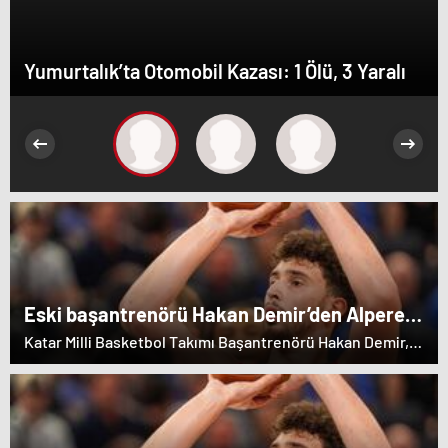
Yumurtalık’ta Otomobil Kazası: 1 Ölü, 3 Yaralı
Eski başantrenörü Hakan Demir’den Alperen
Şengün’e övgü
Katar Milli Basketbol Takımı Başantrenörü Hakan Demir,
eski öğrencisi Alperen Şengün'e övgülerde bulundu.