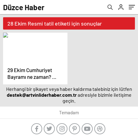
Düzce Haber
28 Ekim Resmi tatil etiketi için sonuçlar
29 Ekim Cumhuriyet
Bayramı ne zaman? 28
Ekim Resmi tatil mi?
Herhangi bir şikayet veya haber kaldırma talebiniz için lütfen
destek@artvinliderhaber.com.tr
adresiyle bizimle iletişime
geçin.
Temadam