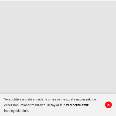
manavgat
escort
-
film
izle
-
deneme
bonusu
veren
siteler
-
deneme
bonusu
veren
siteler
-
deneme
bonusu
veren
siteler
Veri politikasındaki amaçlarla sınırlı ve mevzuata uygun şekilde
-
çerez konumlandırmaktayız. Detaylar için
veri politikamızı
enjoybet
inceleyebilirsiniz.
-