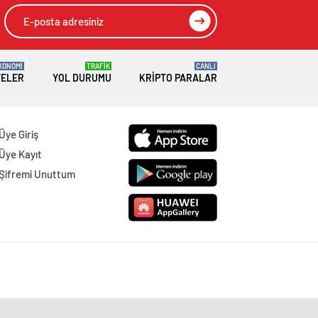
KONOMİ
TRAFİK
CANLI
TELER
YOL DURUMU
KRIPTO PARALAR
Üye Giriş
Üye Kayıt
Şifremi Unuttum