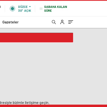
SABAHA KALAN
N
DÜZCE
SÜRE
30°
AÇIK
Gazeteler
resiyle bizimle iletişime geçin.