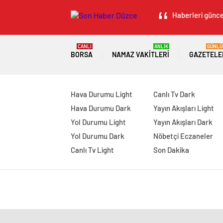
Haberleri güncel
CANLI
ANLIK
GÜNLÜ
BORSA
NAMAZ VAKITLERI
GAZETELE
Hava Durumu Light
Canlı Tv Dark
Hava Durumu Dark
Yayın Akışları Light
Yol Durumu Light
Yayın Akışları Dark
Yol Durumu Dark
Nöbetçi Eczaneler
Canlı Tv Light
Son Dakika
manavgat