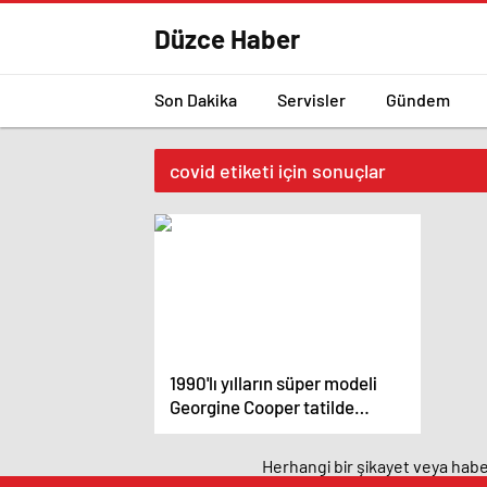
Düzce Haber
Son Dakika
Servisler
Gündem
covid etiketi için sonuçlar
1990'lı yılların süper modeli
Georgine Cooper tatilde
hayatını kaybetti – Magazin
haberleri
Herhangi bir şikayet veya haber