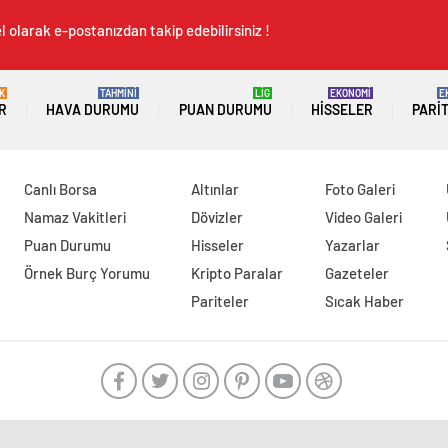
 olarak e-postanızdan takip edebilirsiniz !
K
TAHMİNİ
LİG
EKONOMİ
E
R
HAVA DURUMU
PUAN DURUMU
HISSELER
PARI
Canlı Borsa
Altınlar
Foto Galeri
Namaz Vakitleri
Dövizler
Video Galeri
Puan Durumu
Hisseler
Yazarlar
Örnek Burç Yorumu
Kripto Paralar
Gazeteler
Pariteler
Sıcak Haber