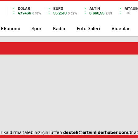
DOLAR
EURO
ALTIN
BITCOI
47,7436
55,2510
6.660,55
0%
0.18%
0.32%
2,59
Ekonomi
Spor
Kadın
Foto Galeri
Videolar
 kaldırma talebiniz için lütfen
destek@artvinliderhaber.com.tr
ad