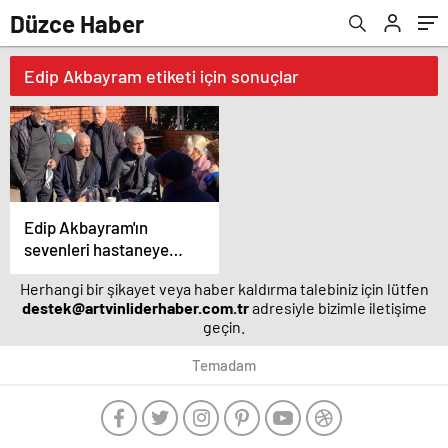
Düzce Haber
Edip Akbayram etiketi için sonuçlar
Edip Akbayram'ın
sevenleri hastaneye
akın ediyor – Magazin
Herhangi bir şikayet veya haber kaldırma talebiniz için lütfen
habetrleri
destek@artvinliderhaber.com.tr
adresiyle bizimle iletişime
geçin.
Temadam