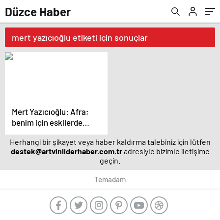
Düzce Haber
mert yazıcıoğlu etiketi için sonuçlar
Mert Yazıcıoğlu: Afra;
benim için eskilerde
kaldı – Magazin
Herhangi bir şikayet veya haber kaldırma talebiniz için lütfen
haberleri
destek@artvinliderhaber.com.tr
adresiyle bizimle iletişime
geçin.
Temadam