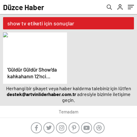
Düzce Haber
show tv etiketi için sonuçlar
'Güldür Güldür Show'da
kahkahanın 12'nci
sezonu- Magazin
Herhangi bir şikayet veya haber kaldırma talebiniz için lütfen
haberleri
destek@artvinliderhaber.com.tr
adresiyle bizimle iletişime
geçin.
Temadam