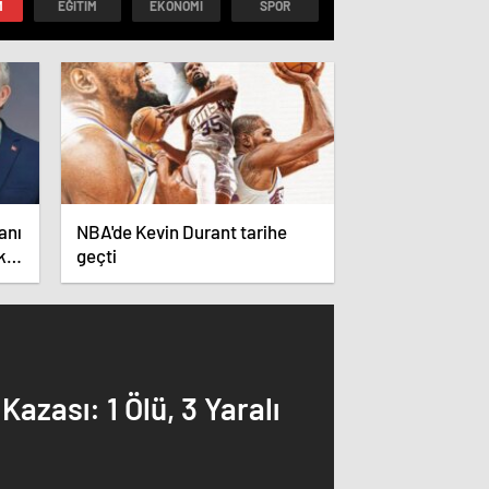
M
EĞITIM
EKONOMI
SPOR
anı
NBA'de Kevin Durant tarihe
k
geçti
azası: 1 Ölü, 3 Yaralı