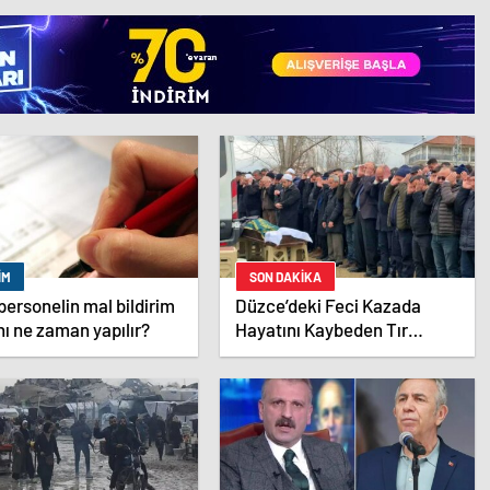
IM
SON DAKİKA
i personelin mal bildirim
Düzce’deki Feci Kazada
ı ne zaman yapılır?
Hayatını Kaybeden Tır
Sürücüsü Memleketine
Uğurlandı