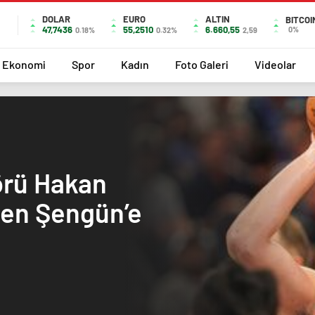
DOLAR
EURO
ALTIN
BITCOI
47,7436
55,2510
6.660,55
0%
0.18%
0.32%
2,59
Ekonomi
Spor
Kadın
Foto Galeri
Videolar
örü Hakan
ren Şengün’e