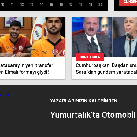
GÜNDE
SON DAKİKA
atasaray'ın yeni transferi
Cumhurbaşkanı Başdanışm
n Elmalı formayı giydi!
Saral’dan gündem yarataca
Mansur Yavaş iddiası
YAZARLARIMIZIN KALEMİNDEN
Yumurtalık’ta Otomobil K