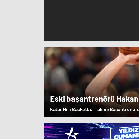
Eski başantrenörü Hakan
Alperen Şengün’e övgü
Katar Milli Basketbol Takımı Başantrenör
öğrencisi Alperen Şengün'e övgülerde b