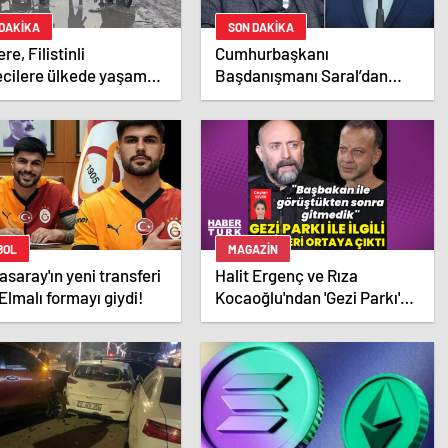
 DAKİKA
SON DAKİKA
ere, Filistinli
Cumhurbaşkanı
ecilere ülkede yaşama
Başdanışmanı Saral’dan
 tanıdı
gündem yaratacak Mansur
Yavaş iddiası
BOL
MAGAZIN
asaray'ın yeni transferi
Halit Ergenç ve Rıza
Elmalı formayı giydi!
Kocaoğlu'ndan 'Gezi Parkı'
ifadesi – Magazin haberleri