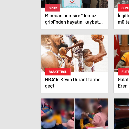
SPOR
SON
Minecan hemşire "domuz
İngilt
gribi"nden hayatını kaybetti
mült
– Haberler | Sağlık Haberleri
hakkı
BASKETBOL
FUT
NBA'de Kevin Durant tarihe
Galat
geçti
Eren 