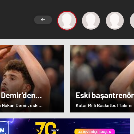
 Demir’den
Eski başantrenö
Alperen Şengün’
ü Hakan Demir, eski
Katar Milli Basketbol Takım
ulundu.
öğrencisi Alperen Şengün'e