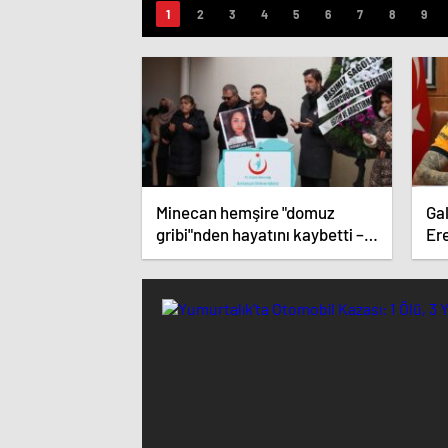
Minecan hemşire "domuz
Gal
gribi"nden hayatını kaybetti –
Ere
Haberler | Sağlık Haberleri