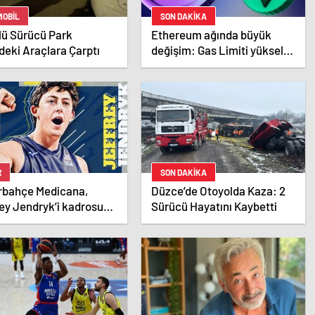
MOBIL
SON DAKİKA
lü Sürücü Park
Ethereum ağında büyük
deki Araçlara Çarptı
değişim: Gas Limiti yükseldi,
işlem ücretleri düşebilir mi?
R
SON DAKİKA
rbahçe Medicana,
Düzce’de Otoyolda Kaza: 2
ey Jendryk’i kadrosuna
Sürücü Hayatını Kaybetti