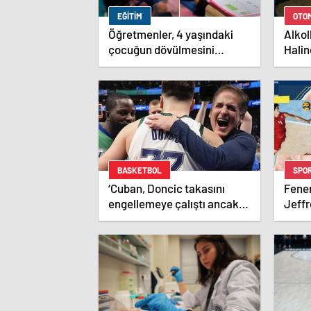
EĞITIM
OTO
Öğretmenler, 4 yaşındaki
Alkol
çocuğun dövülmesini
Halin
gülerek izledi
BASKETBOL
SPO
‘Cuban, Doncic takasını
Fene
engellemeye çalıştı ancak
Jeffr
geç kaldı’ iddiası! NBA
kattı
Haberleri