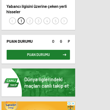
Yabancı ilgisini üzerine çeken yerli
15 hisse hedef fiyatını 
hisseler
PUAN DURUMU
O
G
P
PUAN DURUMU
Dünya liglerindeki
CANLI
maçları canlı takip et
TAKİP