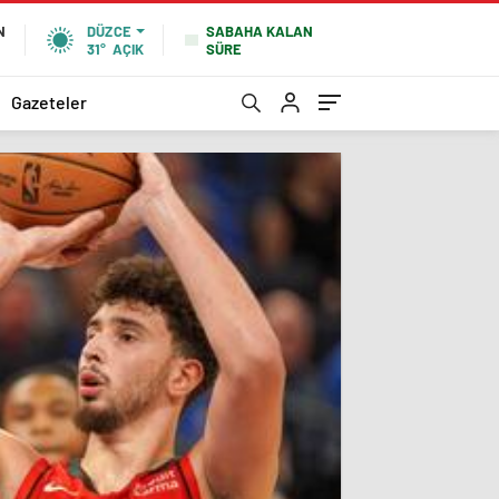
SABAHA KALAN
N
DÜZCE
SÜRE
31°
AÇIK
Gazeteler
Düzce
Hayat
Sürüc
Uğurl