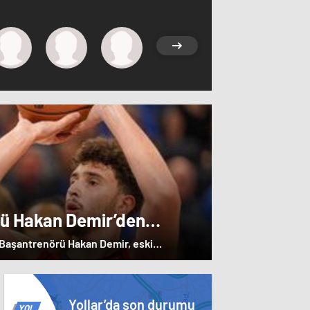
rü Hakan Demir’den
e övgü
ı Başantrenörü Hakan Demir, eski
 övgülerde bulundu.
Yollar’da son durumu
YOL