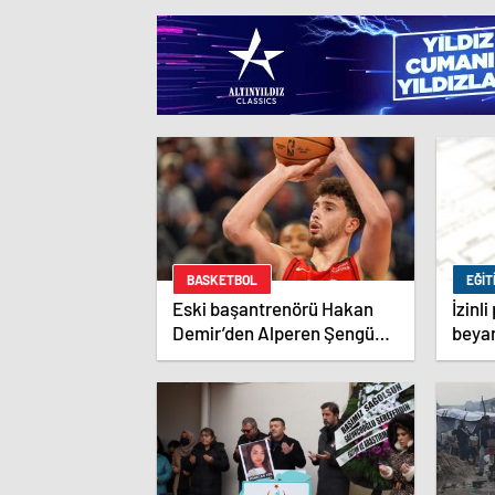
BASKETBOL
EĞIT
Eski başantrenörü Hakan
İzinl
Demir’den Alperen Şengün’e
beyan
övgü