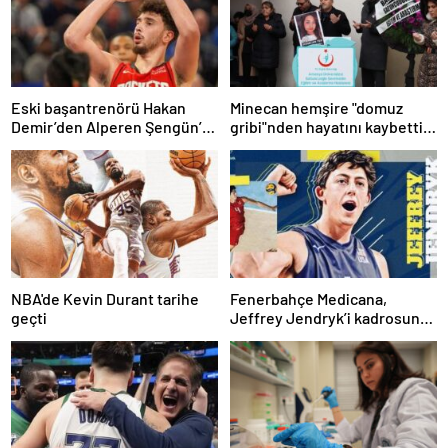
Eski başantrenörü Hakan
Minecan hemşire "domuz
Demir’den Alperen Şengün’e
gribi"nden hayatını kaybetti –
övgü
Haberler | Sağlık Haberleri
NBA'de Kevin Durant tarihe
Fenerbahçe Medicana,
geçti
Jeffrey Jendryk’i kadrosuna
kattı