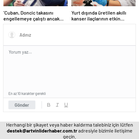
‘Cuban, Doncic takasını
Yurt dışında üretilen akıllı
engellemeye çalıştı ancak
kanser ilaçlarının etkin
geç kaldı’ iddiası! NBA
maddesi yerli imkanlarla
Haberleri
geliştirildi | Sağlık Haberleri
En az 10 karakter gerekli
Gönder
Herhangi bir şikayet veya haber kaldırma talebiniz için lütfen
destek@artvinliderhaber.com.tr
adresiyle bizimle iletişime
geçin.