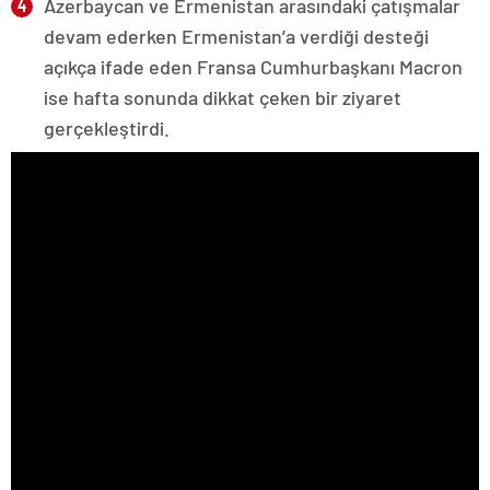
Azerbaycan ve Ermenistan arasındaki çatışmalar
devam ederken Ermenistan’a verdiği desteği
açıkça ifade eden Fransa Cumhurbaşkanı Macron
ise hafta sonunda dikkat çeken bir ziyaret
gerçekleştirdi.