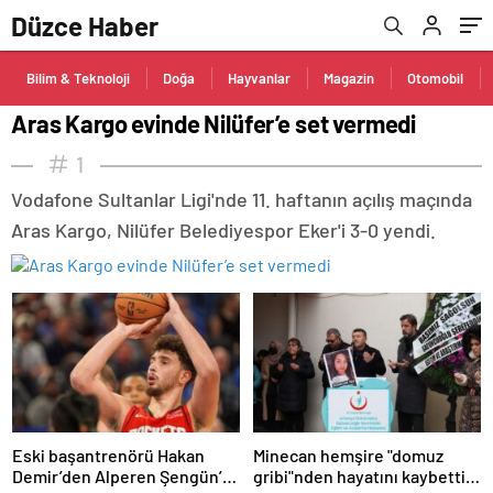
Düzce Haber
Bilim & Teknoloji
Doğa
Hayvanlar
Magazin
Otomobil
Aras Kargo evinde Nilüfer’e set vermedi
1
Vodafone Sultanlar Ligi'nde 11. haftanın açılış maçında
Aras Kargo, Nilüfer Belediyespor Eker'i 3-0 yendi.
Eski başantrenörü Hakan
Minecan hemşire "domuz
Demir’den Alperen Şengün’e
gribi"nden hayatını kaybetti –