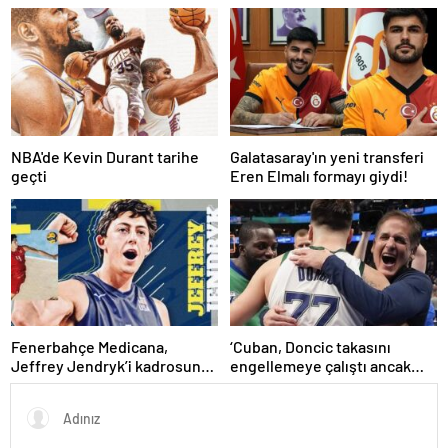
övgü
Haberler | Sağlık Haberleri
NBA'de Kevin Durant tarihe
Galatasaray'ın yeni transferi
geçti
Eren Elmalı formayı giydi!
Fenerbahçe Medicana,
‘Cuban, Doncic takasını
Jeffrey Jendryk’i kadrosuna
engellemeye çalıştı ancak
kattı
geç kaldı’ iddiası! NBA
Haberleri