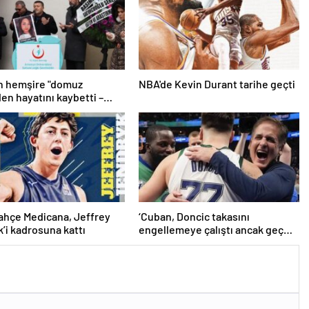
n hemşire "domuz
NBA'de Kevin Durant tarihe geçti
den hayatını kaybetti –
r | Sağlık Haberleri
ahçe Medicana, Jeffrey
‘Cuban, Doncic takasını
’i kadrosuna kattı
engellemeye çalıştı ancak geç
kaldı’ iddiası! NBA Haberleri