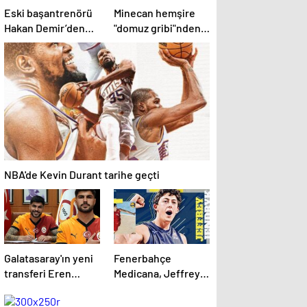
Eski başantrenörü
Minecan hemşire
Hakan Demir’den
"domuz gribi"nden
Alperen Şengün’e
hayatını kaybetti –
övgü
Haberler | Sağlık
Haberleri
NBA'de Kevin Durant tarihe geçti
Galatasaray'ın yeni
Fenerbahçe
transferi Eren
Medicana, Jeffrey
Elmalı formayı
Jendryk’i
giydi!
kadrosuna kattı