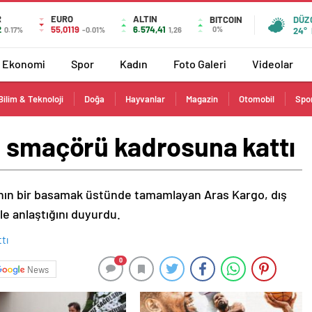
R
EURO
ALTIN
BITCOIN
DÜZ
2
55,0119
6.574,41
0%
0.17%
-0.01%
1,26
24°
Ekonomi
Spor
Kadın
Foto Galeri
Videolar
Bilim & Teknoloji
Doğa
Hayvanlar
Magazin
Otomobil
Spo
ı smaçörü kadrosuna kattı
ttının bir basamak üstünde tamamlayan Aras Kargo, dış
le anlaştığını duyurdu.
0
News