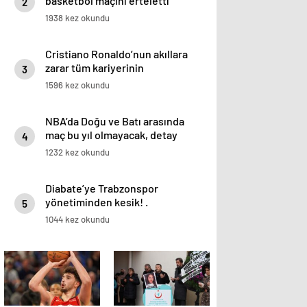
basketbol maçını erteletti
2
1938 kez okundu
Cristiano Ronaldo’nun akıllara
zarar tüm kariyerinin
3
istatistiğini çıkardık !
1596 kez okundu
NBA’da Doğu ve Batı arasında
maç bu yıl olmayacak, detay
4
haberimizde.
1232 kez okundu
Diabate’ye Trabzonspor
yönetiminden kesik! .
5
1044 kez okundu