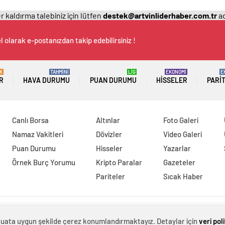
 kaldırma talebiniz için lütfen
destek@artvinliderhaber.com.tr
ad
 olarak e-postanızdan takip edebilirsiniz !
K
TAHMİNİ
LİG
EKONOMİ
E
R
HAVA DURUMU
PUAN DURUMU
HISSELER
PARI
Canlı Borsa
Altınlar
Foto Galeri
Namaz Vakitleri
Dövizler
Video Galeri
Puan Durumu
Hisseler
Yazarlar
Örnek Burç Yorumu
Kripto Paralar
Gazeteler
Pariteler
Sıcak Haber
evzuata uygun şekilde çerez konumlandırmaktayız. Detaylar için
veri pol