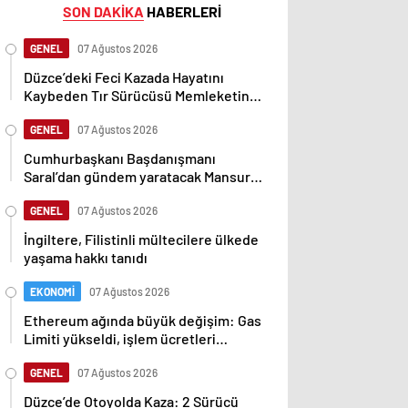
SON DAKİKA
HABERLERİ
GENEL
07 Ağustos 2026
Düzce’deki Feci Kazada Hayatını
Kaybeden Tır Sürücüsü Memleketine
Uğurlandı
GENEL
07 Ağustos 2026
Cumhurbaşkanı Başdanışmanı
Saral’dan gündem yaratacak Mansur
Yavaş iddiası
GENEL
07 Ağustos 2026
İngiltere, Filistinli mültecilere ülkede
yaşama hakkı tanıdı
EKONOMİ
07 Ağustos 2026
Ethereum ağında büyük değişim: Gas
Limiti yükseldi, işlem ücretleri
düşebilir mi?
GENEL
07 Ağustos 2026
Düzce’de Otoyolda Kaza: 2 Sürücü