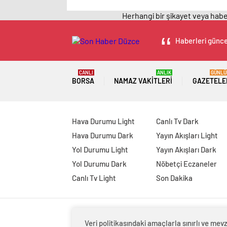
Herhangi bir şikayet veya haber
Haberleri güncel
CANLI
ANLIK
GÜNLÜ
BORSA
NAMAZ VAKITLERI
GAZETELE
Hava Durumu Light
Canlı Tv Dark
Hava Durumu Dark
Yayın Akışları Light
Yol Durumu Light
Yayın Akışları Dark
Yol Durumu Dark
Nöbetçi Eczaneler
Canlı Tv Light
Son Dakika
Veri politikasındaki amaçlarla sınırlı ve m