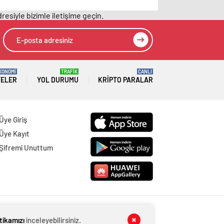
resiyle bizimle iletişime geçin.
KONOMİ
TRAFİK
CANLI
TELER
YOL DURUMU
KRIPTO PARALAR
Üye Giriş
Üye Kayıt
Şifremi Unuttum
itikamızı
inceleyebilirsiniz.