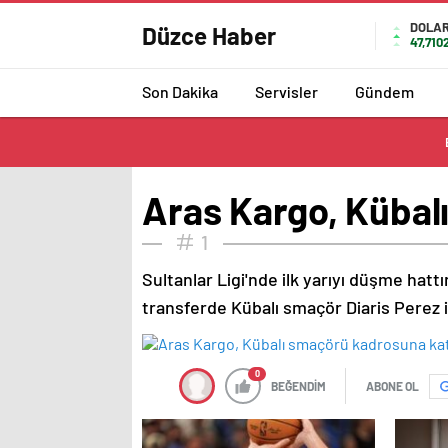
DOLA
Düzce Haber
47,710
Son Dakika
Servisler
Gündem
Aras Kargo, Kübal
1
Sultanlar Ligi'nde ilk yarıyı düşme ha
transferde Kübalı smaçör Diaris Perez i
0
BEĞENDİM
ABONE OL