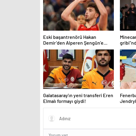
Eski başantrenörü Hakan
Mineca
Demir’den Alperen Şengün’e
gribi"n
övgü
Haberle
Galatasaray'ın yeni transferi Eren
Fenerb
Elmalı formayı giydi!
Jendryk