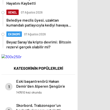
Hayatını Kaybetti
GENEL
07 Ağustos 2026
Belediye meclis üyesi, uzaktan
kumandalı patlayıcıyla kediyi havaya
uçurmaya çalıştı
EKONOMİ
07 Ağustos 2026
Beyaz Saray’da kripto devrimi: Bitcoin
rezervi gerçek olabilir mi?
KATEGORİNİN POPÜLERLERİ
Eski başantrenörü Hakan
Demir’den Alperen Şengün’e
1
övgü
147610 kez okundu
Skorbord, Trabzonspor’un