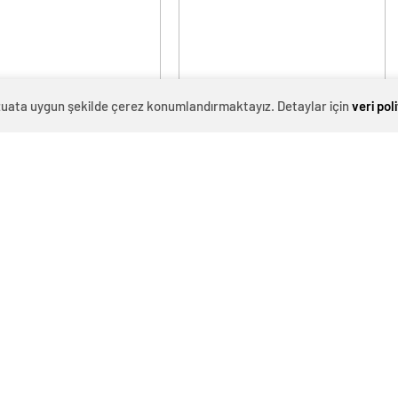
evzuata uygun şekilde çerez konumlandırmaktayız. Detaylar için
veri pol
v devi 4 milyar dolarlık
Eskişehir’de trafik kazası: 1 ölü, 3
a pil fabrikası kuracak
yaralı