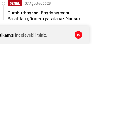
GENEL
07 Ağustos 2026
Cumhurbaşkanı Başdanışmanı
Saral’dan gündem yaratacak Mansur
Yavaş iddiası
GENEL
07 Ağustos 2026
itikamızı
inceleyebilirsiniz.
İngiltere, Filistinli mültecilere ülkede
yaşama hakkı tanıdı
EKONOMİ
07 Ağustos 2026
Ethereum ağında büyük değişim: Gas
Limiti yükseldi, işlem ücretleri
düşebilir mi?
GENEL
07 Ağustos 2026
Düzce’de Otoyolda Kaza: 2 Sürücü
Hayatını Kaybetti
GENEL
07 Ağustos 2026
Belediye meclis üyesi, uzaktan
kumandalı patlayıcıyla kediyi havaya
uçurmaya çalıştı