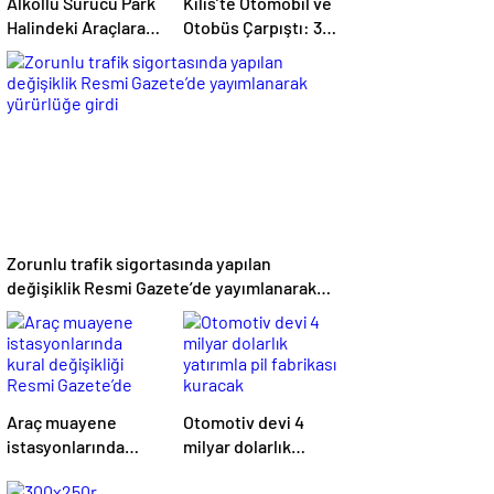
Alkollü Sürücü Park
Kilis’te Otomobil ve
Halindeki Araçlara
Otobüs Çarpıştı: 3
Çarptı
Yaralı
Zorunlu trafik sigortasında yapılan
değişiklik Resmi Gazete’de yayımlanarak
yürürlüğe girdi
Araç muayene
Otomotiv devi 4
istasyonlarında
milyar dolarlık
kural değişikliği
yatırımla pil