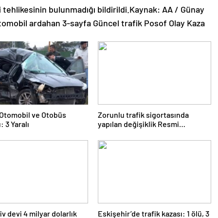
ti tehlikesinin bulunmadığı bildirildi.Kaynak: AA / Günay
Otomobil ardahan 3-sayfa Güncel trafik Posof Olay Kaza
e Otomobil ve Otobüs
Zorunlu trafik sigortasında
: 3 Yaralı
yapılan değişiklik Resmi
Gazete’de yayımlanarak
yürürlüğe girdi
v devi 4 milyar dolarlık
Eskişehir’de trafik kazası: 1 ölü, 3