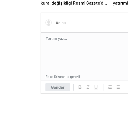
kural değişikliği Resmi Gazete’de
yatırıml
yayımlanarak yürürlüğe girdi
En az 10 karakter gerekli
Gönder