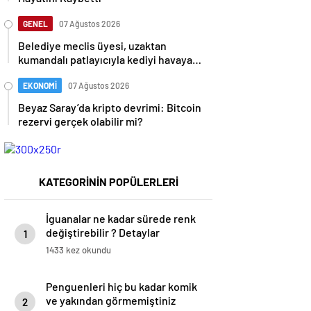
GENEL
07 Ağustos 2026
Belediye meclis üyesi, uzaktan
kumandalı patlayıcıyla kediyi havaya
uçurmaya çalıştı
EKONOMİ
07 Ağustos 2026
Beyaz Saray’da kripto devrimi: Bitcoin
rezervi gerçek olabilir mi?
KATEGORİNİN POPÜLERLERİ
İguanalar ne kadar sürede renk
değiştirebilir ? Detaylar
1
burada…
1433 kez okundu
Penguenleri hiç bu kadar komik
ve yakından görmemiştiniz
2