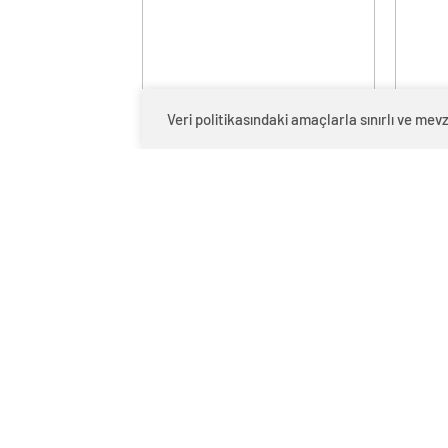
Veri politikasındaki amaçlarla sınırlı ve m
Araç muayene istasyonlarında
Otomoti
kural değişikliği Resmi Gazete’de
yatırıml
yayımlanarak yürürlüğe girdi