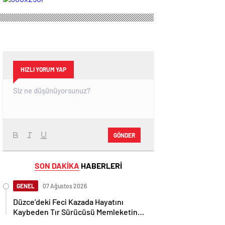
Resmi Gazete’de
fabrikası kuracak
yayımlanarak
yürürlüğe girdi
HIZLI YORUM YAP
GÖNDER
SON DAKİKA
HABERLERİ
GENEL
07 Ağustos 2026
Düzce’deki Feci Kazada Hayatını
Kaybeden Tır Sürücüsü Memleketine
Uğurlandı