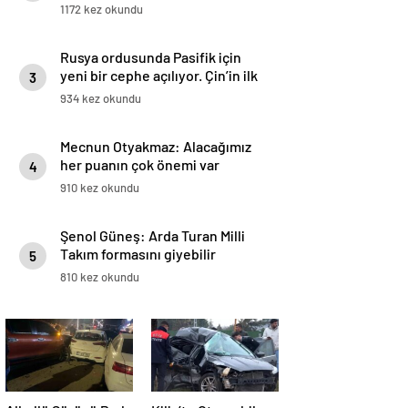
1172 kez okundu
Rusya ordusunda Pasifik için
yeni bir cephe açılıyor. Çin’in ilk
3
tepkisi!
934 kez okundu
Mecnun Otyakmaz: Alacağımız
her puanın çok önemi var
4
910 kez okundu
Şenol Güneş: Arda Turan Milli
Takım formasını giyebilir
5
810 kez okundu