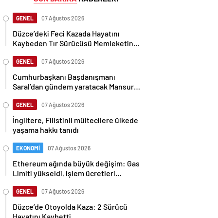
GENEL
07 Ağustos 2026
Düzce’deki Feci Kazada Hayatını
Kaybeden Tır Sürücüsü Memleketine
Uğurlandı
GENEL
07 Ağustos 2026
Cumhurbaşkanı Başdanışmanı
Saral’dan gündem yaratacak Mansur
Yavaş iddiası
GENEL
07 Ağustos 2026
İngiltere, Filistinli mültecilere ülkede
yaşama hakkı tanıdı
EKONOMİ
07 Ağustos 2026
Ethereum ağında büyük değişim: Gas
Limiti yükseldi, işlem ücretleri
düşebilir mi?
GENEL
07 Ağustos 2026
Düzce’de Otoyolda Kaza: 2 Sürücü
Hayatını Kaybetti