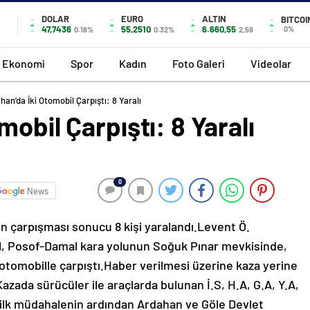
DOLAR
EURO
ALTIN
BITCOI
47,7436
55,2510
6.660,55
0%
0.18%
0.32%
2,59
Ekonomi
Spor
Kadın
Foto Galeri
Videolar
han’da İki Otomobil Çarpıştı: 8 Yaralı
obil Çarpıştı: 8 Yaralı
0
News
in çarpışması sonucu 8 kişi yaralandı.Levent Ö.
il, Posof-Damal kara yolunun Soğuk Pınar mevkisinde,
ı otomobille çarpıştı.Haber verilmesi üzerine kaza yerine
Kazada sürücüler ile araçlarda bulunan İ.S, H.A, G.A, Y.A,
i ilk müdahalenin ardından Ardahan ve Göle Devlet