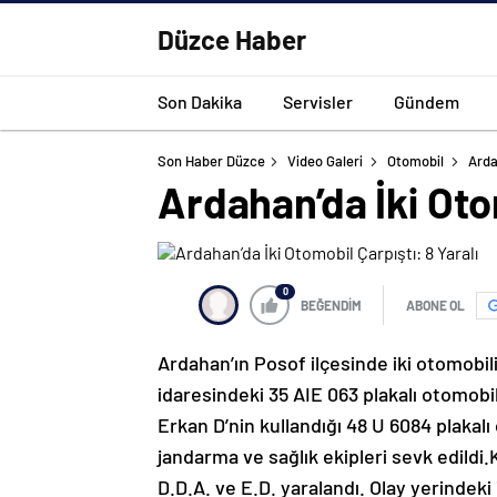
Düzce Haber
Son Dakika
Servisler
Gündem
Son Haber Düzce
Video Galeri
Otomobil
Arda
Ardahan’da İki Otom
0
BEĞENDİM
ABONE OL
Ardahan’ın Posof ilçesinde iki otomobil
idaresindeki 35 AIE 063 plakalı otomob
Erkan D’nin kullandığı 48 U 6084 plakal
jandarma ve sağlık ekipleri sevk edildi.
D.D.A. ve E.D. yaralandı. Olay yerindek