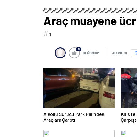
Araç muayene ücr
1
0
BEĞENDİM
ABONE OL
Alkollü Sürücü Park Halindeki
Kilis’t
Araçlara Çarptı
Çarpıştı