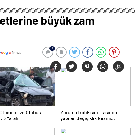
etlerine büyük zam
0
News
e Otomobil ve Otobüs
Zorunlu trafik sigortasında
: 3 Yaralı
yapılan değişiklik Resmi
Gazete’de yayımlanarak
yürürlüğe girdi