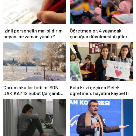
İzinli personelin mal bildirim
Öğretmenler, 4 yaşındaki
beyanı ne zaman yapılır?
çocuğun dövülmesini gülerek
izledi
Çorum okullar tatil mi SON
Kalp krizi geçiren Melek
DAKİKA? 12 Şubat Çarşamba
öğretmen, hayatını kaybetti
Çorum’da okul yok mu (Çorum
Valiliği Açıklaması – KAR
TATİLİ)?