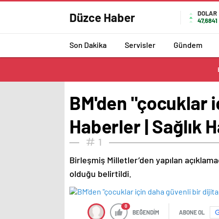
DOLAR
Düzce Haber
47,6841
Son Dakika
Servisler
Gündem
BM'den "çocuklar iç
Haberler | Sağlık H
1
Birleşmiş Milletler’den yapılan açıklamad
olduğu belirtildi.
0
BEĞENDİM
ABONE OL