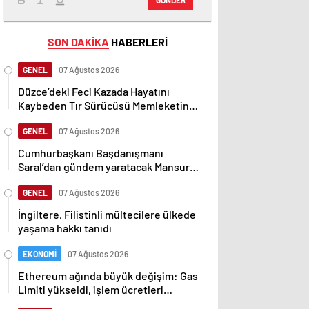
SON DAKİKA
HABERLERİ
GENEL
07 Ağustos 2026
Düzce’deki Feci Kazada Hayatını
Kaybeden Tır Sürücüsü Memleketine
Uğurlandı
GENEL
07 Ağustos 2026
Cumhurbaşkanı Başdanışmanı
Saral’dan gündem yaratacak Mansur
Yavaş iddiası
GENEL
07 Ağustos 2026
İngiltere, Filistinli mültecilere ülkede
yaşama hakkı tanıdı
EKONOMİ
07 Ağustos 2026
Ethereum ağında büyük değişim: Gas
Limiti yükseldi, işlem ücretleri
düşebilir mi?