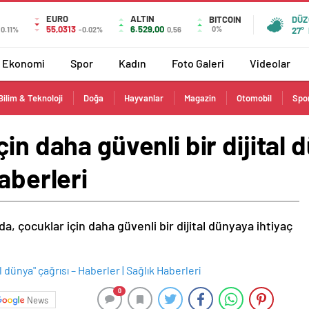
EURO
ALTIN
BITCOIN
DÜZ
55,0313
6.529,00
0%
0.11%
-0.02%
0,56
27°
Ekonomi
Spor
Kadın
Foto Galeri
Videolar
Bilim & Teknoloji
Doğa
Hayvanlar
Magazin
Otomobil
Spo
in daha güvenli bir dijital d
aberleri
a, çocuklar için daha güvenli bir dijital dünyaya ihtiyaç
0
News