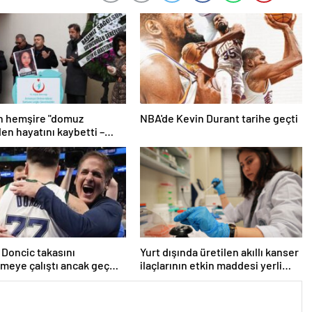
n hemşire "domuz
NBA'de Kevin Durant tarihe geçti
den hayatını kaybetti –
r | Sağlık Haberleri
 Doncic takasını
Yurt dışında üretilen akıllı kanser
meye çalıştı ancak geç
ilaçlarının etkin maddesi yerli
iddiası! NBA Haberleri
imkanlarla geliştirildi | Sağlık
Haberleri