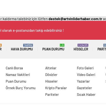
 kaldırma talebiniz için lütfen
destek@artvinliderhaber.com.tr
ad
 olarak e-postanızdan takip edebilirsiniz !
K
TAHMİNİ
LİG
EKONOMİ
E
R
HAVA DURUMU
PUAN DURUMU
HISSELER
PARI
Canlı Borsa
Altınlar
Foto Galeri
Namaz Vakitleri
Dövizler
Video Galeri
Puan Durumu
Hisseler
Yazarlar
Örnek Burç Yorumu
Kripto Paralar
Gazeteler
Pariteler
Sıcak Haber