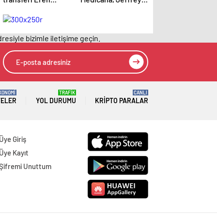
Elmalı formayı
Jendryk’i
giydi!
kadrosuna kattı
resiyle bizimle iletişime geçin.
KONOMİ
TRAFİK
CANLI
TELER
YOL DURUMU
KRIPTO PARALAR
Üye Giriş
Üye Kayıt
Şifremi Unuttum