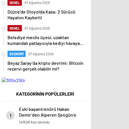
GENEL
07 Ağustos 2026
Düzce’de Otoyolda Kaza: 2 Sürücü
Hayatını Kaybetti
GENEL
07 Ağustos 2026
Belediye meclis üyesi, uzaktan
kumandalı patlayıcıyla kediyi havaya
uçurmaya çalıştı
EKONOMİ
07 Ağustos 2026
Beyaz Saray’da kripto devrimi: Bitcoin
rezervi gerçek olabilir mi?
KATEGORİNİN POPÜLERLERİ
Eski başantrenörü Hakan
Demir’den Alperen Şengün’e
1
övgü
147528 kez okundu