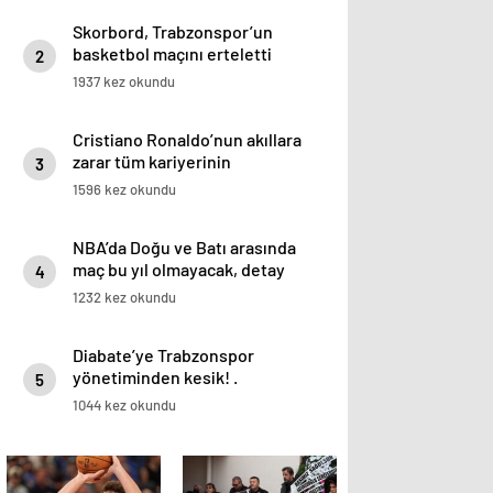
Skorbord, Trabzonspor’un
basketbol maçını erteletti
2
1937 kez okundu
Cristiano Ronaldo’nun akıllara
zarar tüm kariyerinin
3
istatistiğini çıkardık !
1596 kez okundu
NBA’da Doğu ve Batı arasında
maç bu yıl olmayacak, detay
4
haberimizde.
1232 kez okundu
Diabate’ye Trabzonspor
yönetiminden kesik! .
5
1044 kez okundu