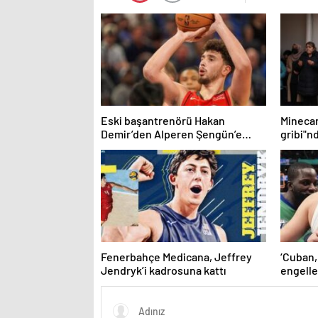
Eski başantrenörü Hakan
Mineca
Demir’den Alperen Şengün’e
gribi"n
övgü
Haberle
Fenerbahçe Medicana, Jeffrey
‘Cuban,
Jendryk’i kadrosuna kattı
engelle
kaldı’ 