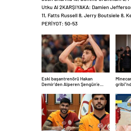
Utku Al 2KARŞIYAKA: Damien Jefferson
11, Fatts Russell 8, Jerry Boutsiele 8
PERİYOT: 50-53
Eski başantrenörü Hakan
Mineca
Demir’den Alperen Şengün’e
gribi"n
övgü
Haberle