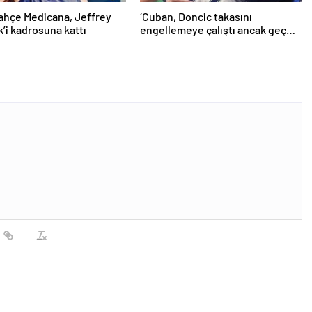
ahçe Medicana, Jeffrey
‘Cuban, Doncic takasını
’i kadrosuna kattı
engellemeye çalıştı ancak geç
kaldı’ iddiası! NBA Haberleri