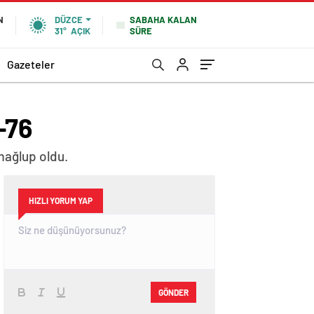
SABAHA KALAN
N
DÜZCE
SÜRE
31°
AÇIK
Gazeteler
-76
mağlup oldu.
HIZLI YORUM YAP
GÖNDER