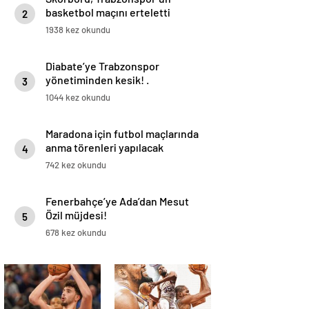
basketbol maçını erteletti
2
1938 kez okundu
Diabate’ye Trabzonspor
yönetiminden kesik! .
3
1044 kez okundu
Maradona için futbol maçlarında
anma törenleri yapılacak
4
742 kez okundu
Fenerbahçe’ye Ada’dan Mesut
Özil müjdesi!
5
678 kez okundu