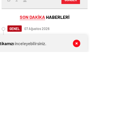
SON DAKİKA
HABERLERİ
GENEL
07 Ağustos 2026
Düzce’deki Feci Kazada Hayatını
Kaybeden Tır Sürücüsü Memleketine
itikamızı
inceleyebilirsiniz.
Uğurlandı
GENEL
07 Ağustos 2026
Cumhurbaşkanı Başdanışmanı
Saral’dan gündem yaratacak Mansur
Yavaş iddiası
GENEL
07 Ağustos 2026
İngiltere, Filistinli mültecilere ülkede
yaşama hakkı tanıdı
EKONOMİ
07 Ağustos 2026
Ethereum ağında büyük değişim: Gas
Limiti yükseldi, işlem ücretleri
düşebilir mi?