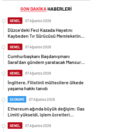
SON DAKİKA
HABERLERİ
GENEL
07 Ağustos 2026
Düzce’deki Feci Kazada Hayatını
Kaybeden Tır Sürücüsü Memleketine
Uğurlandı
GENEL
07 Ağustos 2026
Cumhurbaşkanı Başdanışmanı
Saral’dan gündem yaratacak Mansur
Yavaş iddiası
GENEL
07 Ağustos 2026
İngiltere, Filistinli mültecilere ülkede
yaşama hakkı tanıdı
EKONOMİ
07 Ağustos 2026
Ethereum ağında büyük değişim: Gas
Limiti yükseldi, işlem ücretleri
düşebilir mi?
GENEL
07 Ağustos 2026