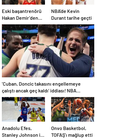
Eski başantrenörü
NBA'de Kevin
Hakan Demir’den
Durant tarihe geçti
Alperen Şengün’e
övgü
‘Cuban, Doncic takasını engellemeye
çalıştı ancak geç kaldı’ iddiası! NBA
Haberleri
Anadolu Efes,
Onvo Basketbol,
Stanley Johnson ile
TOFAŞ’ı mağlup etti