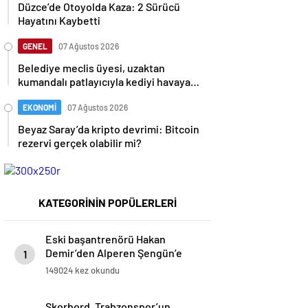
Düzce’de Otoyolda Kaza: 2 Sürücü
Hayatını Kaybetti
GENEL
07 Ağustos 2026
Belediye meclis üyesi, uzaktan
kumandalı patlayıcıyla kediyi havaya
uçurmaya çalıştı
EKONOMİ
07 Ağustos 2026
Beyaz Saray’da kripto devrimi: Bitcoin
rezervi gerçek olabilir mi?
KATEGORİNİN POPÜLERLERİ
Eski başantrenörü Hakan
Demir’den Alperen Şengün’e
1
övgü
149024 kez okundu
Skorbord, Trabzonspor’un