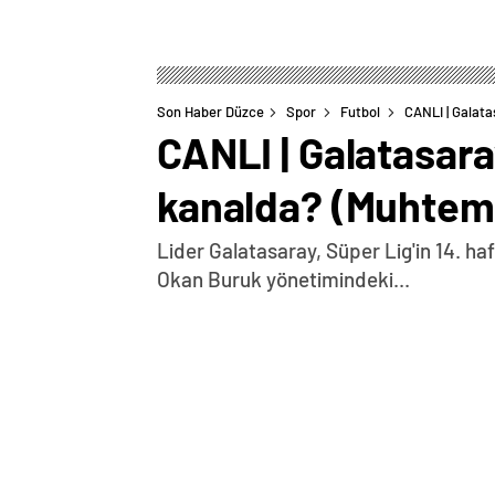
Son Haber Düzce
Spor
Futbol
CANLI | Galata
CANLI | Galatasar
kanalda? (Muhtemel
Lider Galatasaray, Süper Lig'in 14. h
Okan Buruk yönetimindeki...
0
BEĞENDİM
ABONE OL
Galatasaray-Eyüpspor maçıyla ilgili tüm
2024 Abdülkerim kart sınırında Abdülk
cezalı duruma düşecek ve 15. haftada