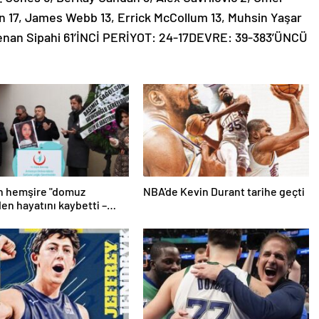
 17, James Webb 13, Errick McCollum 13, Muhsin Yaşar
, Kenan Sipahi 61’İNCİ PERİYOT: 24-17DEVRE: 39-383’ÜNCÜ
n hemşire "domuz
NBA'de Kevin Durant tarihe geçti
den hayatını kaybetti –
r | Sağlık Haberleri