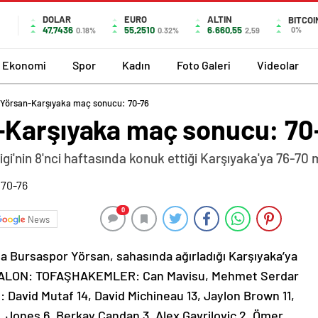
DOLAR
EURO
ALTIN
BITCOI
47,7436
55,2510
6.660,55
0%
0.18%
0.32%
2,59
Ekonomi
Spor
Kadın
Foto Galeri
Videolar
 Yörsan-Karşıyaka maç sonucu: 70-76
-Karşıyaka maç sonucu: 70
i'nin 8'nci haftasında konuk ettiği Karşıyaka'ya 76-70 
0
News
da Bursaspor Yörsan, sahasında ağırladığı Karşıyaka’ya
› SALON: TOFAŞHAKEMLER: Can Mavisu, Mehmet Serdar
avid Mutaf 14, David Michineau 13, Jaylon Brown 11,
 Jones 6, Berkay Candan 3, Alex Gavrilovic 2, Ömer