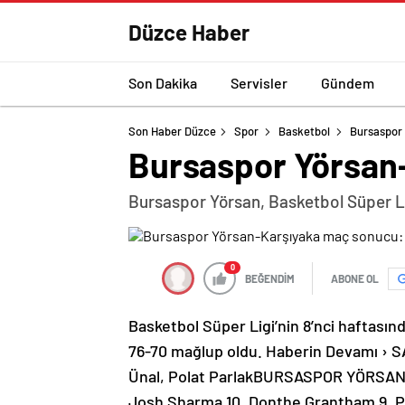
Düzce Haber
Son Dakika
Servisler
Gündem
Son Haber Düzce
Spor
Basketbol
Bursaspor
Bursaspor Yörsan
Bursaspor Yörsan, Basketbol Süper Lig
0
BEĞENDİM
ABONE OL
Basketbol Süper Ligi’nin 8’nci haftasın
76-70 mağlup oldu. Haberin Devamı 
Ünal, Polat ParlakBURSASPOR YÖRSAN: D
Josh Sharma 10, Donthe Grantham 9, P.