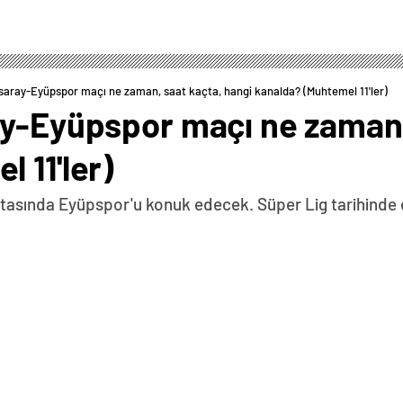
saray-Eyüpspor maçı ne zaman, saat kaçta, hangi kanalda? (Muhtemel 11'ler)
ay-Eyüpspor maçı ne zaman,
 11'ler)
aftasında Eyüpspor'u konuk edecek. Süper Lig tarihinde 
0
News
 detaylar ve son dakika gelişmeleri… 01:06 01 Aralık
erim Bardakcı, bugün sarı kart görmesi durumunda
 deplasmandaki Sivasspor maçında forma giyemeyecek.