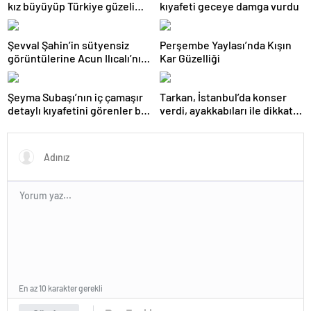
kız büyüyüp Türkiye güzeli
kıyafeti geceye damga vurdu
oldu
Şevval Şahin’in sütyensiz
Perşembe Yaylası’nda Kışın
görüntülerine Acun Ilıcalı’nın
Kar Güzelliği
kanalında sansür
Şeyma Subaşı’nın iç çamaşır
Tarkan, İstanbul’da konser
detaylı kıyafetini görenler bir
verdi, ayakkabıları ile dikkat
daha baktı
çekti
En az 10 karakter gerekli