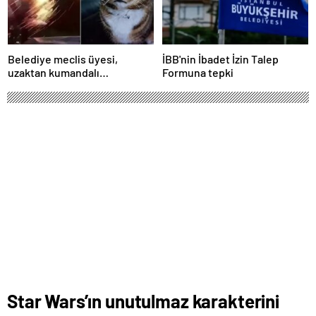
Belediye meclis üyesi,
İBB'nin İbadet İzin Talep
uzaktan kumandalı
Formuna tepki
patlayıcıyla kediyi havaya
uçurmaya çalıştı
Star Wars’ın unutulmaz karakterini
seslendiriyordu, hayatını kaybetti!
Ekim 25, 2024 11:10
ABONE OL
News