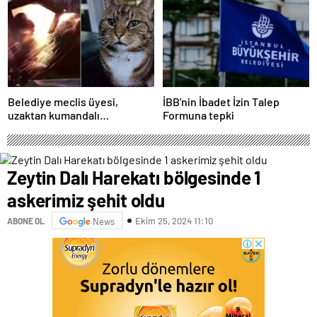
Yavaş iddiası
Belediye meclis üyesi,
İBB'nin İbadet İzin Talep
uzaktan kumandalı
Formuna tepki
patlayıcıyla kediyi havaya
uçurmaya çalıştı
Zeytin Dalı Harekatı bölgesinde 1
askerimiz şehit oldu
Ekim 25, 2024 11:10
ABONE OL
News