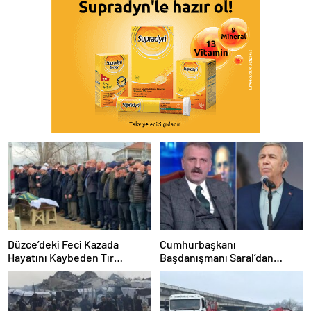
Düzce’deki Feci Kazada
Cumhurbaşkanı
Hayatını Kaybeden Tır
Başdanışmanı Saral’dan
Sürücüsü Memleketine
gündem yaratacak Mansur
Uğurlandı
Yavaş iddiası