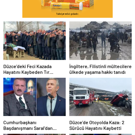
Düzce’deki Feci Kazada
İngiltere, Filistinli mültecilere
Hayatını Kaybeden Tır
ülkede yaşama hakkı tanıdı
Sürücüsü Memleketine
Uğurlandı
Cumhurbaşkanı
Düzce’de Otoyolda Kaza: 2
Başdanışmanı Saral’dan
Sürücü Hayatını Kaybetti
gündem yaratacak Mansur