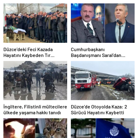
Düzce’deki Feci Kazada
Cumhurbaşkanı
Hayatını Kaybeden Tır
Başdanışmanı Saral’dan
Sürücüsü Memleketine
gündem yaratacak Mansur
Uğurlandı
Yavaş iddiası
İngiltere, Filistinli mültecilere
Düzce’de Otoyolda Kaza: 2
ülkede yaşama hakkı tanıdı
Sürücü Hayatını Kaybetti