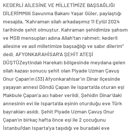
KEDERLİ AİLESİNE VE MİLLETİMİZE BAŞSAĞLIĞI
DİLERİMMilli Savunma Bakanı Yaşar Güler, paylaştığı
mesajda, “Kahraman silah arkadaşımız 11 Eylül 2024
tarihinde şehit olmuştur. Kahraman şehidimize şahsım
ve MSB mensupları adına Allah’tan rahmet; kederli
ailesine ve asil milletimize başsağlığı ve sabır dilerim”
dedi. AFYONKARAHİSAR’A ŞEHİT ATEŞİ
DÜŞTÜZeytindalı Harekatı bölgesinde meydana gelen
silah kazası sonucu şehit olan Piyade Uzman Çavuş
Onur Çapan’ın (33) Afyonkarahisar’ın Dinar ilçesinde
yaşayan annesi Döndü Çapan ile Isparta’da oturan eşi
Makbule Çapan’a acı haber verildi. Şehidin Dinar’daki
annesinin evi ile Isparta’da eşinin oturduğu eve Türk
bayrakları asıldı. Şehit Piyade Uzman Çavuş Onur
Çapan’ın birkaç hafta önce eşi ile 2 çocuğunu
İstanbul’dan Isparta’ya taşıdığı ve buradaki eve