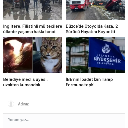
İngiltere, Filistinli mültecilere
Düzce’de Otoyolda Kaza: 2
ülkede yaşama hakkı tanıdı
Sürücü Hayatını Kaybetti
Belediye meclis üyesi,
İBB'nin İbadet İzin Talep
uzaktan kumandalı
Formuna tepki
patlayıcıyla kediyi havaya
uçurmaya çalıştı