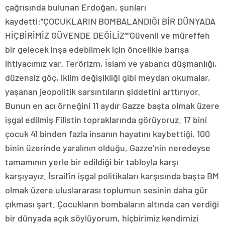
çağrısında bulunan Erdoğan, şunları
kaydetti:”ÇOCUKLARIN BOMBALANDIĞI BİR DÜNYADA
HİÇBİRİMİZ GÜVENDE DEĞİLİZ””Güvenli ve müreffeh
bir gelecek inşa edebilmek için öncelikle barışa
ihtiyacımız var. Terörizm, İslam ve yabancı düşmanlığı,
düzensiz göç, iklim değişikliği gibi meydan okumalar,
yaşanan jeopolitik sarsıntıların şiddetini arttırıyor.
Bunun en acı örneğini 11 aydır Gazze başta olmak üzere
işgal edilmiş Filistin topraklarında görüyoruz. 17 bini
çocuk 41 binden fazla insanın hayatını kaybettiği, 100
binin üzerinde yaralının olduğu, Gazze’nin neredeyse
tamamının yerle bir edildiği bir tabloyla karşı
karşıyayız. İsrail’in işgal politikaları karşısında başta BM
olmak üzere uluslararası toplumun sesinin daha gür
çıkması şart. Çocukların bombaların altında can verdiği
bir dünyada açık söylüyorum, hiçbirimiz kendimizi