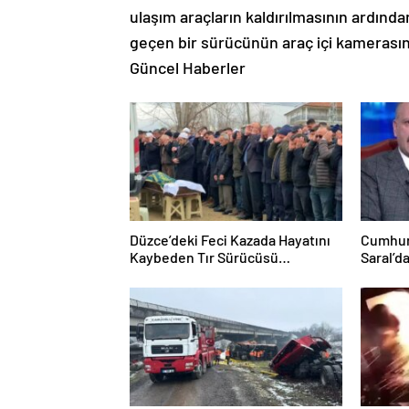
ulaşım araçların kaldırılmasının ardın
geçen bir sürücünün araç içi kamerasına
Güncel Haberler
Düzce’deki Feci Kazada Hayatını
Cumhur
Kaybeden Tır Sürücüsü
Saral’d
Memleketine Uğurlandı
Mansur 