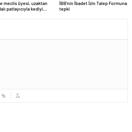
e meclis üyesi, uzaktan
İBB'nin İbadet İzin Talep Formuna
lı patlayıcıyla kediyi
tepki
uçurmaya çalıştı