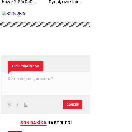
Kaza: 2 Sürücü
üyesi, uzaktan
Hayatını Kaybetti
kumandalı
patlayıcıyla kediyi
havaya uçurmaya
çalıştı
HIZLI YORUM YAP
GÖNDER
SON DAKİKA
HABERLERİ