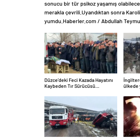
sonucu bir tür psikoz yaşamış olabileceğ
merakla çevrili.Uyandıktan sonra Karoli
yumdu.Haberler.com / Abdullah Teymur
Düzce’deki Feci Kazada Hayatını
İngilter
Kaybeden Tır Sürücüsü
ülkede 
Memleketine Uğurlandı