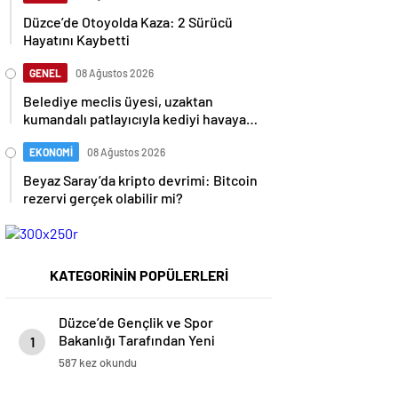
Düzce’de Otoyolda Kaza: 2 Sürücü
Hayatını Kaybetti
GENEL
08 Ağustos 2026
Belediye meclis üyesi, uzaktan
kumandalı patlayıcıyla kediyi havaya
uçurmaya çalıştı
EKONOMİ
08 Ağustos 2026
Beyaz Saray’da kripto devrimi: Bitcoin
rezervi gerçek olabilir mi?
KATEGORİNİN POPÜLERLERİ
Düzce’de Gençlik ve Spor
Bakanlığı Tarafından Yeni
1
Gençlik Merkezi Temeli Atıldı
587 kez okundu