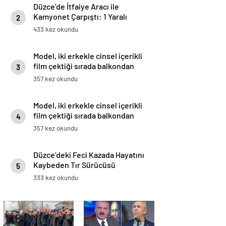
Düzce’de İtfaiye Aracı ile
Kamyonet Çarpıştı: 1 Yaralı
2
433 kez okundu
Model, iki erkekle cinsel içerikli
film çektiği sırada balkondan
3
düşerek hayatını kaybetti
357 kez okundu
Model, iki erkekle cinsel içerikli
film çektiği sırada balkondan
4
düşerek hayatını kaybetti
357 kez okundu
Düzce’deki Feci Kazada Hayatını
Kaybeden Tır Sürücüsü
5
Memleketine Uğurlandı
333 kez okundu