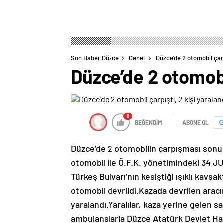
Son Haber Düzce
Genel
Düzce’de 2 otomobil çarp
Düzce’de 2 otomobil
0
BEĞENDİM
ABONE OL
Düzce’de 2 otomobilin çarpışması sonucu
otomobil ile Ö.F.K. yönetimindeki 34 JU
Türkeş Bulvarı’nın kesiştiği ışıklı kavşa
otomobil devrildi.Kazada devrilen aracı
yaralandı.Yaralılar, kaza yerine gelen 
ambulanslarla Düzce Atatürk Devlet Has