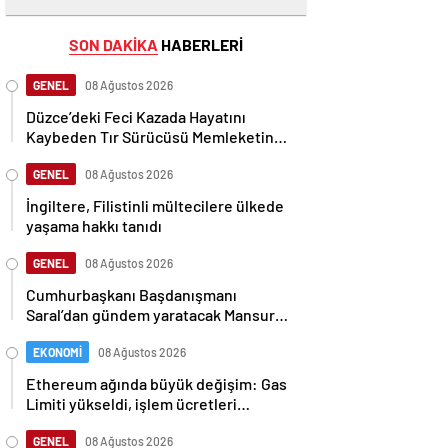
SON DAKİKA
HABERLERİ
GENEL
08 Ağustos 2026
Düzce’deki Feci Kazada Hayatını
Kaybeden Tır Sürücüsü Memleketine
Uğurlandı
GENEL
08 Ağustos 2026
İngiltere, Filistinli mültecilere ülkede
yaşama hakkı tanıdı
GENEL
08 Ağustos 2026
Cumhurbaşkanı Başdanışmanı
Saral’dan gündem yaratacak Mansur
Yavaş iddiası
EKONOMİ
08 Ağustos 2026
Ethereum ağında büyük değişim: Gas
Limiti yükseldi, işlem ücretleri
düşebilir mi?
GENEL
08 Ağustos 2026