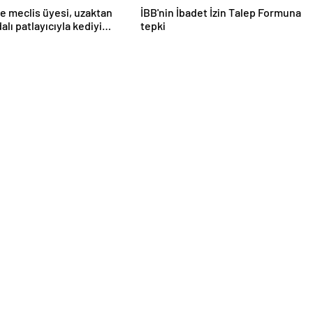
e meclis üyesi, uzaktan
İBB'nin İbadet İzin Talep Formuna
lı patlayıcıyla kediyi
tepki
uçurmaya çalıştı