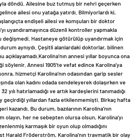
ıyla döndü. Ailesine buz tutmuş bir nehri geçerken
elince ailesi onu yatağa yatırdı. Bilmiyorlardı ki,
langıçta endişeli ailesi ve komşuları bir doktor
a’yı uyandıramayınca düzenli kontroller yapmakla
mu değişmedi. Hastaneye götürülüp uyandırmak için
durum aynıydı. Çeşitli alanlardaki doktorlar, bilinen
 açıklayamadı.Karolina’nın annesi yıllar boyunca ona
i söylenir. Annesi 1905’te vefat edince Karolina’ya
 sonra, hizmetçi Karolina’nın odasından garip sesler
yaşında olan kadını odada sendeleyerek dolaşırken ve
32 yılı hatırlamadığı ve artık kardeşlerini tanımadığı
ay geçirdiği yıllardan fazla etkilenmemişti. Birkaç hafta
ri kazandı. Bu durum, bazılarının Karolina’nın
olayın, her ne sebepten olursa olsun, Karolina’yı
zenlenmiş karmaşık bir oyun olup olmadığını
ist Harald Fröderström, Karolina’nın travmatik bir olay