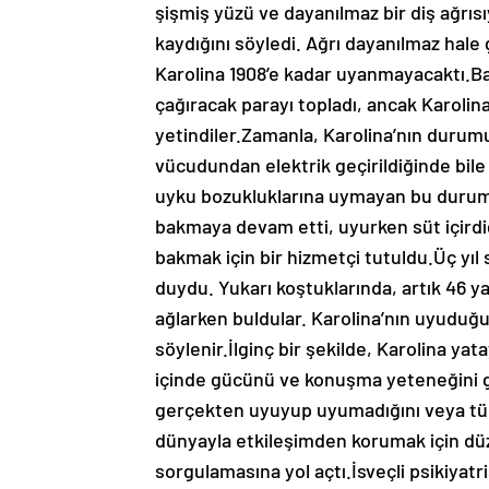
şişmiş yüzü ve dayanılmaz bir diş ağrıs
kaydığını söyledi. Ağrı dayanılmaz hale g
Karolina 1908’e kadar uyanmayacaktı.Baş
çağıracak parayı topladı, ancak Karolin
yetindiler.Zamanla, Karolina’nın duru
vücudundan elektrik geçirildiğinde bile 
uyku bozukluklarına uymayan bu durumu
bakmaya devam etti, uyurken süt içirdiğ
bakmak için bir hizmetçi tutuldu.Üç yıl
duydu. Yukarı koştuklarında, artık 46 
ağlarken buldular. Karolina’nın uyuduğu 
söylenir.İlginç bir şekilde, Karolina yat
içinde gücünü ve konuşma yeteneğini ge
gerçekten uyuyup uyumadığını veya tüm 
dünyayla etkileşimden korumak için dü
sorgulamasına yol açtı.İsveçli psikiyatr