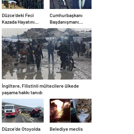
Düzce’deki Feci
Cumhurbaşkanı
Kazada Hayatını
Başdanışmanı
Kaybeden Tır
Saral’dan gündem
Sürücüsü
yaratacak Mansur
Memleketine
Yavaş iddiası
Uğurlandı
İngiltere, Filistinli mültecilere ülkede
yaşama hakkı tanıdı
Düzce’de Otoyolda
Belediye meclis