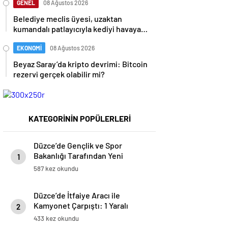
GENEL
08 Ağustos 2026
Belediye meclis üyesi, uzaktan
kumandalı patlayıcıyla kediyi havaya
uçurmaya çalıştı
EKONOMİ
08 Ağustos 2026
Beyaz Saray’da kripto devrimi: Bitcoin
rezervi gerçek olabilir mi?
KATEGORİNİN POPÜLERLERİ
Düzce’de Gençlik ve Spor
Bakanlığı Tarafından Yeni
1
Gençlik Merkezi Temeli Atıldı
587 kez okundu
Düzce’de İtfaiye Aracı ile
Kamyonet Çarpıştı: 1 Yaralı
2
433 kez okundu