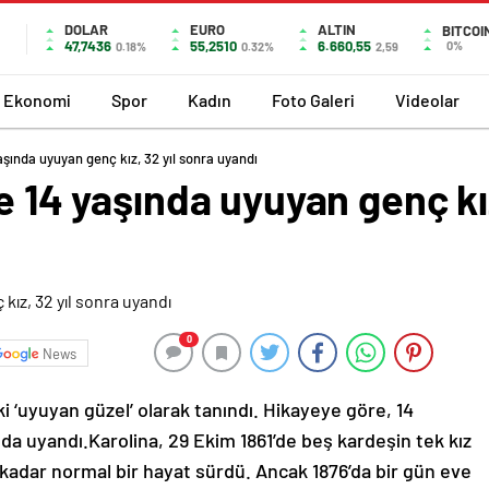
DOLAR
EURO
ALTIN
BITCOI
47,7436
55,2510
6.660,55
0%
0.18%
0.32%
2,59
Ekonomi
Spor
Kadın
Foto Galeri
Videolar
yaşında uyuyan genç kız, 32 yıl sonra uyandı
e 14 yaşında uyuyan genç kız
0
News
i ‘uyuyan güzel’ olarak tanındı. Hikayeye göre, 14
da uyandı.Karolina, 29 Ekim 1861’de beş kardeşin tek kız
 kadar normal bir hayat sürdü. Ancak 1876’da bir gün eve