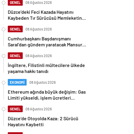
GENEL
08 Ağustos 2026
Düzce’deki Feci Kazada Hayatını
Kaybeden Tır Sürücüsü Memleketine
Uğurlandı
GENEL
08 Ağustos 2026
Cumhurbaşkanı Başdanışmanı
Saral’dan gündem yaratacak Mansur
Yavaş iddiası
GENEL
08 Ağustos 2026
İngiltere, Filistinli mültecilere ülkede
yaşama hakkı tanıdı
EKONOMİ
08 Ağustos 2026
Ethereum ağında büyük değişim: Gas
Limiti yükseldi, işlem ücretleri
düşebilir mi?
GENEL
08 Ağustos 2026
Düzce’de Otoyolda Kaza: 2 Sürücü
Hayatını Kaybetti