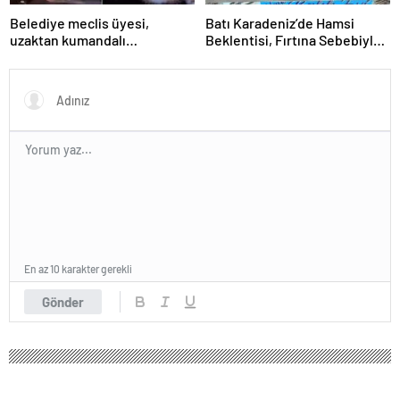
Belediye meclis üyesi,
Batı Karadeniz’de Hamsi
uzaktan kumandalı
Beklentisi, Fırtına Sebebiyle
patlayıcıyla kediyi havaya
Realite Olmadı
uçurmaya çalıştı
En az 10 karakter gerekli
Gönder