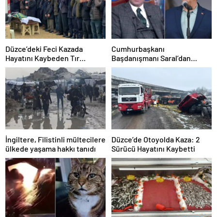
Düzce’deki Feci Kazada
Cumhurbaşkanı
Hayatını Kaybeden Tır
Başdanışmanı Saral’dan
Sürücüsü Memleketine
gündem yaratacak Mansur
Uğurlandı
Yavaş iddiası
İngiltere, Filistinli mültecilere
Düzce’de Otoyolda Kaza: 2
ülkede yaşama hakkı tanıdı
Sürücü Hayatını Kaybetti