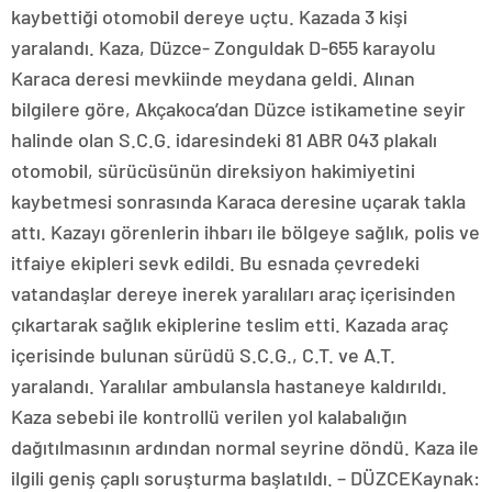
kaybettiği otomobil dereye uçtu. Kazada 3 kişi
yaralandı. Kaza, Düzce- Zonguldak D-655 karayolu
Karaca deresi mevkiinde meydana geldi. Alınan
bilgilere göre, Akçakoca’dan Düzce istikametine seyir
halinde olan S.C.G. idaresindeki 81 ABR 043 plakalı
otomobil, sürücüsünün direksiyon hakimiyetini
kaybetmesi sonrasında Karaca deresine uçarak takla
attı. Kazayı görenlerin ihbarı ile bölgeye sağlık, polis ve
itfaiye ekipleri sevk edildi. Bu esnada çevredeki
vatandaşlar dereye inerek yaralıları araç içerisinden
çıkartarak sağlık ekiplerine teslim etti. Kazada araç
içerisinde bulunan sürüdü S.C.G., C.T. ve A.T.
yaralandı. Yaralılar ambulansla hastaneye kaldırıldı.
Kaza sebebi ile kontrollü verilen yol kalabalığın
dağıtılmasının ardından normal seyrine döndü. Kaza ile
ilgili geniş çaplı soruşturma başlatıldı. – DÜZCEKaynak: