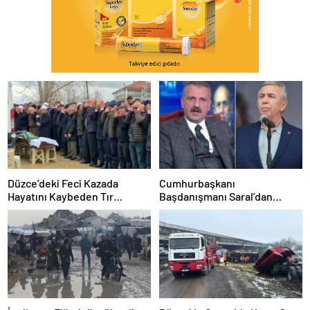
Düzce’deki Feci Kazada
Cumhurbaşkanı
Hayatını Kaybeden Tır
Başdanışmanı Saral’dan
Sürücüsü Memleketine
gündem yaratacak Mansur
Uğurlandı
Yavaş iddiası