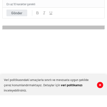
En az 10 karakter gerekli
Gönder
Veri politikasındaki amaçlarla sınırlı ve mevzuata uygun şekilde
çerez konumlandırmaktayız. Detaylar için
veri politikamızı
0
0
0
0
inceleyebilirsiniz.
İsrail’den, Filistin Devlet Başkanı
Abbas’ın Gazze ziyaretine engel