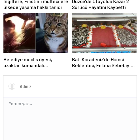
İngiltere, Filistinli mültecilere
Düzce’de Otoyolda Kaza: 2
ülkede yaşama hakkı tanıdı
Sürücü Hayatını Kaybetti
Belediye meclis üyesi,
Batı Karadeniz’de Hamsi
uzaktan kumandalı
Beklentisi, Fırtına Sebebiyle
patlayıcıyla kediyi havaya
Realite Olmadı
uçurmaya çalıştı