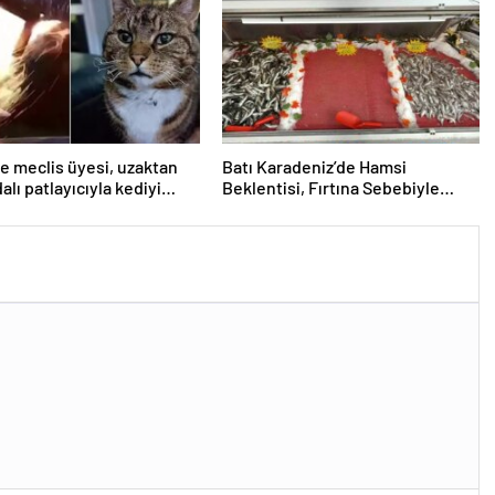
e meclis üyesi, uzaktan
Batı Karadeniz’de Hamsi
lı patlayıcıyla kediyi
Beklentisi, Fırtına Sebebiyle
uçurmaya çalıştı
Realite Olmadı