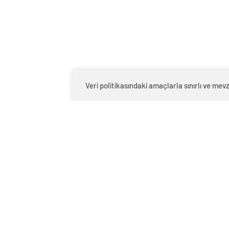
Veri politikasındaki amaçlarla sınırlı ve m
0
BEĞENDİM
ABONE OL
Vietnam’da Tayfun Yagi’nin neden olduğ
kaybetti. Bu yıl Asya’nın en güçlü fırtına
sonra Cumartesi günü Vietnam’ın kuzey
kaybedilen bir yenidoğan ve bir yaşında
çöken yamaçlar birçok can aldı. Cao Ban
kurtarma çalışmaları sürüyor.Phu Tho’da