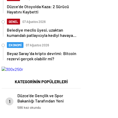
Düzce’de Otoyolda Kaza: 2 Sürücü
Hayatını Kaybetti
GENEL
07 Ağustos 2026
Belediye meclis üyesi, uzaktan
kumandalı patlayıcıyla kediyi havaya
uçurmaya çalıştı
EKONOMİ
07 Ağustos 2026
Beyaz Saray’da kripto devrimi: Bitcoin
rezervi gerçek olabilir mi?
KATEGORİNİN POPÜLERLERİ
Düzce’de Gençlik ve Spor
Bakanlığı Tarafından Yeni
1
Gençlik Merkezi Temeli Atıldı
586 kez okundu