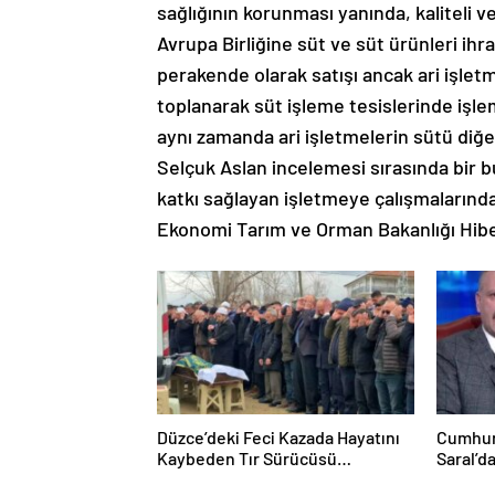
sağlığının korunması yanında, kaliteli v
Avrupa Birliğine süt ve süt ürünleri ihr
perakende olarak satışı ancak ari işlet
toplanarak süt işleme tesislerinde işle
aynı zamanda ari işletmelerin sütü diğe
Selçuk Aslan incelemesi sırasında bir bu
katkı sağlayan işletmeye çalışmalarında
Ekonomi Tarım ve Orman Bakanlığı Hib
Düzce’deki Feci Kazada Hayatını
Cumhur
Kaybeden Tır Sürücüsü
Saral’d
Memleketine Uğurlandı
Mansur 