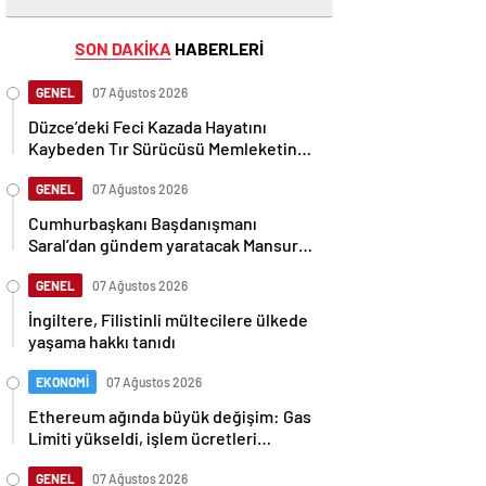
SON DAKİKA
HABERLERİ
GENEL
07 Ağustos 2026
Düzce’deki Feci Kazada Hayatını
Kaybeden Tır Sürücüsü Memleketine
Uğurlandı
GENEL
07 Ağustos 2026
Cumhurbaşkanı Başdanışmanı
Saral’dan gündem yaratacak Mansur
Yavaş iddiası
GENEL
07 Ağustos 2026
İngiltere, Filistinli mültecilere ülkede
yaşama hakkı tanıdı
EKONOMİ
07 Ağustos 2026
Ethereum ağında büyük değişim: Gas
Limiti yükseldi, işlem ücretleri
düşebilir mi?
GENEL
07 Ağustos 2026