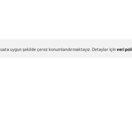
evzuata uygun şekilde çerez konumlandırmaktayız. Detaylar için
veri pol
0
News
u sel ve heyelanlar sonucu en az 59 kişi hayatını
sı olan Yagi, Çin ve Filipinler’de de yıkıma yol açtıktan
doğu kıyısına ulaştı.Ölümler arasında heyelanda
ki çocuk da var. Kuzey Vietnam’ın dağlık bölgelerinde
g bölgesinde bir yolcu otobüsü sel sularına kapıldı,
 taşan Kızıl Nehir üzerindeki bir köprü çöktü, çok