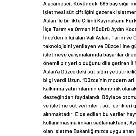
Alacamescit Köyündeki 665 baş sığır me
işletmesi süt çiftliğini gezerek işletmeni
Aslan ile birlikte Çilimli Kaymakamı F
İlçe Tarım ve Orman Müdürü Aydın Koca v
İnce’den bilgi alan Vali Aslan, Tarım v
teknolojisini yenileyen ve Düzce iline g
işletmeye çalışmalarında başarılar diled
önemli bir yeri olduğunu dile getiren İl
Aslan’a Düzce’deki süt sığırı yetiştirici
bilgi verdi.Uzun, “Düzce’nin modern ari 
kalkınma yatırımlarının ekonomik olar
desteğinden faydalandı. Böylece otoma
ve işletme süt verimleri, süt içerikleri g
alınmaktadır. Elde edilen bu veriler hay
kullanılmasına imkan sağlamaktadır. Ayn
olan işletme Bakanlığımızca uygulanan 