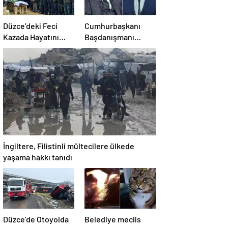
Düzce’deki Feci
Cumhurbaşkanı
Kazada Hayatını
Başdanışmanı
Kaybeden Tır
Saral’dan gündem
Sürücüsü
yaratacak Mansur
Memleketine
Yavaş iddiası
Uğurlandı
İngiltere, Filistinli mültecilere ülkede
yaşama hakkı tanıdı
Düzce’de Otoyolda
Belediye meclis