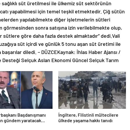
e sağlıklı süt üretilmesi ile ülkemiz süt sektörünün
acatı yapabilmesi için temel teşkil etmektedir. Çiğ sütün
melerden yapılabilmekte diğer işletmelerin sütleri
m görmesinden sonra satışına izin verilebilmekte olup,
r sütlere göre daha fazla destek almaktadır” dedi.Vali
zağıya süt içirdi ve günlük 5 tonu aşan süt üretimi ile
 başarılar diledi. – DÜZCEKaynak: İhlas Haber Ajansı /
e Desteği Selçuk Aslan Ekonomi Güncel Selçuk Tarım
başkanı Başdanışmanı
İngiltere, Filistinli mültecilere
an gündem yaratacak
ülkede yaşama hakkı tanıdı
Yavaş iddiası