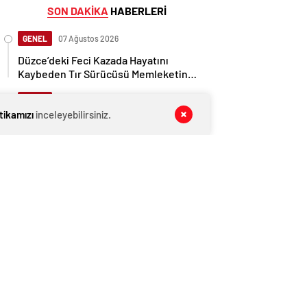
SON DAKİKA
HABERLERİ
GENEL
07 Ağustos 2026
Düzce’deki Feci Kazada Hayatını
Kaybeden Tır Sürücüsü Memleketine
Uğurlandı
GENEL
07 Ağustos 2026
itikamızı
inceleyebilirsiniz.
İngiltere, Filistinli mültecilere ülkede
yaşama hakkı tanıdı
GENEL
07 Ağustos 2026
Cumhurbaşkanı Başdanışmanı
Saral’dan gündem yaratacak Mansur
Yavaş iddiası
EKONOMİ
07 Ağustos 2026
Ethereum ağında büyük değişim: Gas
Limiti yükseldi, işlem ücretleri
düşebilir mi?
GENEL
07 Ağustos 2026
Düzce’de Otoyolda Kaza: 2 Sürücü