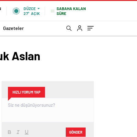
SABAHA KALAN
N
DÜZCE
SÜRE
27°
AÇIK
Gazeteler
çuk Aslan
HIZLI YORUM YAP
GÖNDER