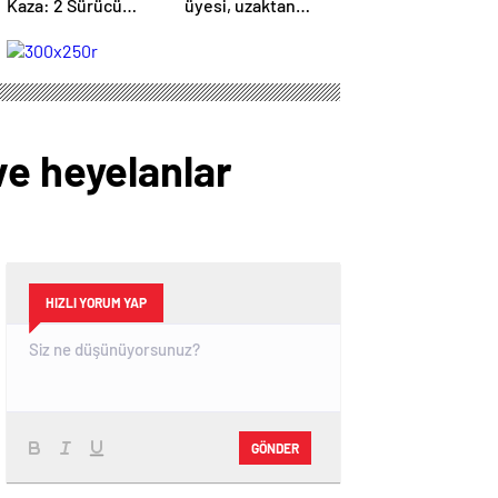
Kaza: 2 Sürücü
üyesi, uzaktan
Hayatını Kaybetti
kumandalı
patlayıcıyla kediyi
havaya uçurmaya
çalıştı
ve heyelanlar
HIZLI YORUM YAP
GÖNDER