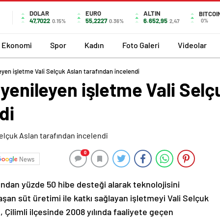
DOLAR
EURO
ALTIN
BITCOI
47,7022
55,2227
6.652,95
0%
0.15%
0.36%
2,47
Ekonomi
Spor
Kadın
Foto Galeri
Videolar
eyen işletme Vali Selçuk Aslan tarafından incelendi
 yenileyen işletme Vali Sel
di
0
News
dan yüzde 50 hibe desteği alarak teknolojisini
şan süt üretimi ile katkı sağlayan işletmeyi Vali Selçuk
, Çilimli ilçesinde 2008 yılında faaliyete geçen