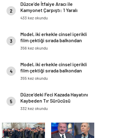
Düzce’de İtfaiye Aracı ile
Kamyonet Çarpıştı: 1 Yaralı
2
433 kez okundu
Model, iki erkekle cinsel içerikli
film çektiği sırada balkondan
3
düşerek hayatını kaybetti
356 kez okundu
Model, iki erkekle cinsel içerikli
film çektiği sırada balkondan
4
düşerek hayatını kaybetti
355 kez okundu
Düzce’deki Feci Kazada Hayatını
Kaybeden Tır Sürücüsü
5
Memleketine Uğurlandı
332 kez okundu