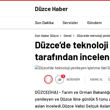
Düzce Haber
Son Dakika
Servisler
Gündem
Son Haber Düzce
Genel
Düzce’de teknoloji yenil
Düzce’de teknoloji
tarafından incelen
0
BEĞENDİM
ABONE OL
DÜZCE(İHA) – Tarım ve Orman Bakanlığın
yenileyen ve Düzce iline günlük 5 tonu a
aslan inceledi.Düzce Valisi Selçuk Aslan