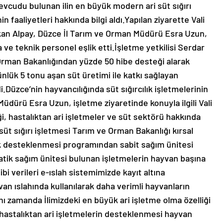
vcudu bulunan ilin en büyük modern ari süt sığırı
n faaliyetleri hakkında bilgi aldı.Yapılan ziyarette Vali
urkan Alpay, Düzce İl Tarım ve Orman Müdürü Esra Uzun,
e teknik personel eşlik etti.İşletme yetkilisi Serdar
e Orman Bakanlığından yüzde 50 hibe desteği alarak
ünlük 5 tonu aşan süt üretimi ile katkı sağlayan
i.Düzce’nin hayvancılığında süt sığırcılık işletmelerinin
 Müdürü Esra Uzun, işletme ziyaretinde konuyla ilgili Vali
liği, hastalıktan ari işletmeler ve süt sektörü hakkında
süt sığırı işletmesi Tarım ve Orman Bakanlığı kırsal
ak desteklenmesi programından sabit sağım ünitesi
tik sağım ünitesi bulunan işletmelerin hayvan başına
ibi verileri e-ıslah sistemimizde kayıt altına
van ıslahında kullanılarak daha verimli hayvanların
ı zamanda İlimizdeki en büyük ari işletme olma özelliği
hastalıktan ari işletmelerin desteklenmesi hayvan