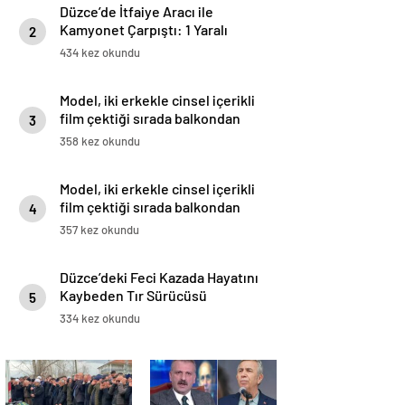
Düzce’de İtfaiye Aracı ile
Kamyonet Çarpıştı: 1 Yaralı
2
434 kez okundu
Model, iki erkekle cinsel içerikli
film çektiği sırada balkondan
3
düşerek hayatını kaybetti
358 kez okundu
Model, iki erkekle cinsel içerikli
film çektiği sırada balkondan
4
düşerek hayatını kaybetti
357 kez okundu
Düzce’deki Feci Kazada Hayatını
Kaybeden Tır Sürücüsü
5
Memleketine Uğurlandı
334 kez okundu