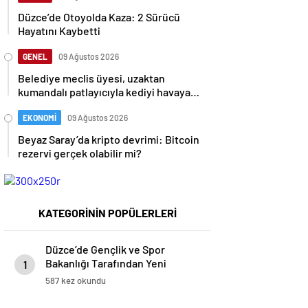
Düzce’de Otoyolda Kaza: 2 Sürücü
Hayatını Kaybetti
GENEL
09 Ağustos 2026
Belediye meclis üyesi, uzaktan
kumandalı patlayıcıyla kediyi havaya
uçurmaya çalıştı
EKONOMİ
09 Ağustos 2026
Beyaz Saray’da kripto devrimi: Bitcoin
rezervi gerçek olabilir mi?
KATEGORİNİN POPÜLERLERİ
Düzce’de Gençlik ve Spor
Bakanlığı Tarafından Yeni
1
Gençlik Merkezi Temeli Atıldı
587 kez okundu