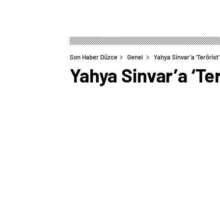
Son Haber Düzce
Genel
Yahya Sinvar’a ‘Terörist
Yahya Sinvar’a ‘Ter
0
BEĞENDİM
ABONE OL
Irak’ın başkenti Bağdat’ta Şii milis güç
televizyon kanalının binasına baskın gerç
Bağdat’ta İran yanlısı Şii silahlı grupla
amacıyla Suudi Arabistan merkezli MBC t
haberde Filistin, İran, Lübnan, Irak ve Y
belirtildi.”IRAK’TA YERİNİZ YOK”Kanalın s