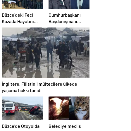
Düzce’deki Feci
Cumhurbaşkanı
Kazada Hayatını
Başdanışmanı
Kaybeden Tır
Saral’dan gündem
Sürücüsü
yaratacak Mansur
Memleketine
Yavaş iddiası
Uğurlandı
İngiltere, Filistinli mültecilere ülkede
yaşama hakkı tanıdı
Düzce’de Otoyolda
Belediye meclis