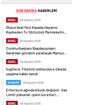
SON DAKİKA
HABERLERİ
GENEL
09 Ağustos 2026
Düzce’deki Feci Kazada Hayatını
Kaybeden Tır Sürücüsü Memleketine
Uğurlandı
GENEL
09 Ağustos 2026
Cumhurbaşkanı Başdanışmanı
Saral’dan gündem yaratacak Mansur
Yavaş iddiası
GENEL
09 Ağustos 2026
İngiltere, Filistinli mültecilere ülkede
yaşama hakkı tanıdı
EKONOMİ
09 Ağustos 2026
Ethereum ağında büyük değişim: Gas
Limiti yükseldi, işlem ücretleri
düşebilir mi?
GENEL
09 Ağustos 2026