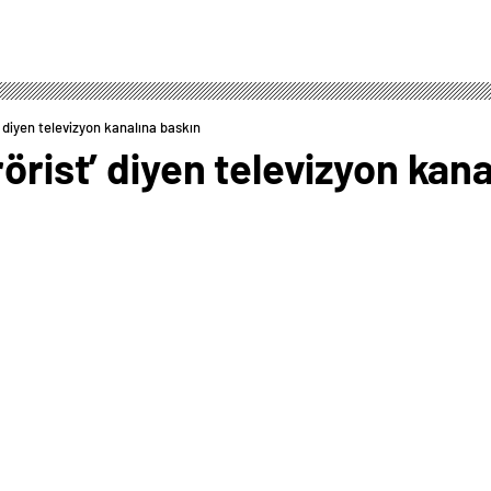
’ diyen televizyon kanalına baskın
örist’ diyen televizyon kan
0
News
lerini destekleyen bir grup, Suudi Arabistan’ın MBC
ekleştirdi, dış kapıyı ateşe verdi. Irak’ın başkenti
rın destekçileri, yayınladığı bir habere tepki göstermek
elevizyon kanalının binasını bastı. Kanalda yayınlanan
emen direniş liderlerini “terörist” olarak tanımladığı
ilahlı grupların liderlerine hakaret ettiğini belirten