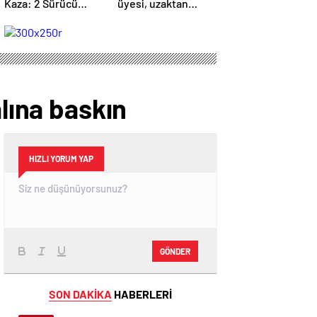
Kaza: 2 Sürücü
üyesi, uzaktan
Hayatını Kaybetti
kumandalı
patlayıcıyla kediyi
havaya uçurmaya
çalıştı
alına baskın
HIZLI YORUM YAP
GÖNDER
SON DAKİKA
HABERLERİ