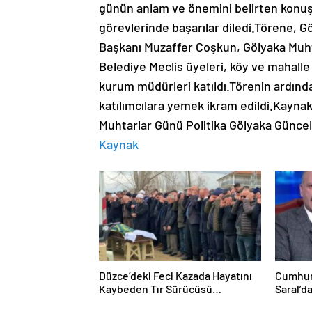
günün anlam ve önemini belirten konuş
görevlerinde başarılar diledi.Törene, 
Başkanı Muzaffer Coşkun, Gölyaka Muhtar
Belediye Meclis üyeleri, köy ve mahalle m
kurum müdürleri katıldı.Törenin ardında
katılımcılara yemek ikram edildi.Kayna
Muhtarlar Günü Politika Gölyaka Günce
Kaynak
Düzce’deki Feci Kazada Hayatını
Cumhur
Kaybeden Tır Sürücüsü
Saral’d
Memleketine Uğurlandı
Mansur 