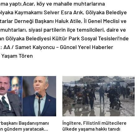
ma yaptı.Acar, köy ve mahalle muhtarlarına
Gölyaka Kaymakamı Selver Esra Arık, Gölyaka Belediye
lar Derneği Başkanı Haluk Atile, İl Genel Meclisi ve
uhtarları, siyasi partilerin ilçe temsilcileri, daire ve
n Gölyaka Belediyesi Kültür Park Sosyal Tesisleri’nde
k: AA / Samet Kalyoncu – Güncel Yerel Haberler
l Yaşam Tören
başkanı Başdanışmanı
İngiltere, Filistinli mültecilere
an gündem yaratacak
ülkede yaşama hakkı tanıdı
Yavaş iddiası