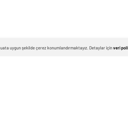
 ve binanın dış kapısı yaktı. Şii gruplara yakınlığıyla
l medya hesabında yaptığı paylaşımda, “Devlet destekli
makla bitmez. Irak’ta yeriniz yok, lisansınızı iptal
landı.Kaynak: İhlas Haber Ajansı / ABDULKADİR
ya Sinvar Orta Doğu Politika Filistin Lübnan Güncel
evzuata uygun şekilde çerez konumlandırmaktayız. Detaylar için
veri pol
başkanı Başdanışmanı
İngiltere, Filistinli mültecilere
an gündem yaratacak
ülkede yaşama hakkı tanıdı
Yavaş iddiası