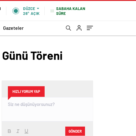
SABAHA KALAN
N
DÜZCE
SÜRE
26°
AÇIK
Gazeteler
r Günü Töreni
HIZLI YORUM YAP
GÖNDER