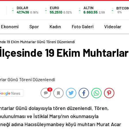
DOLAR
EURO
ALTIN
BITCOI
47,7436
55,2510
6.660,55
0%
0.18%
0.32%
2,59
Ekonomi
Spor
Kadın
Foto Galeri
Videolar
inde 19 Ekim Muhtarlar Günü Töreni Düzenlendi
İlçesinde 19 Ekim Muhtarla
0
News
htarlar Günü dolayısıyla tören düzenlendi. Tören,
ulunulması ve İstiklal Marşı’nın okunmasıyla
rneği adına Hacısüleymanbey köyü muhtarı Murat Acar