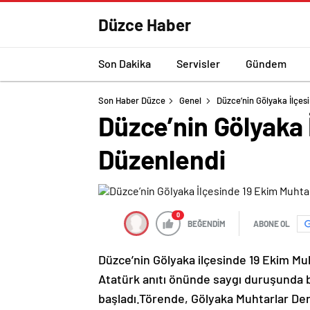
Düzce Haber
Son Dakika
Servisler
Gündem
Son Haber Düzce
Genel
Düzce’nin Gölyaka İlçes
Düzce’nin Gölyaka 
Düzenlendi
0
BEĞENDİM
ABONE OL
Düzce’nin Gölyaka ilçesinde 19 Ekim Mu
Atatürk anıtı önünde saygı duruşunda b
başladı.Törende, Gölyaka Muhtarlar De