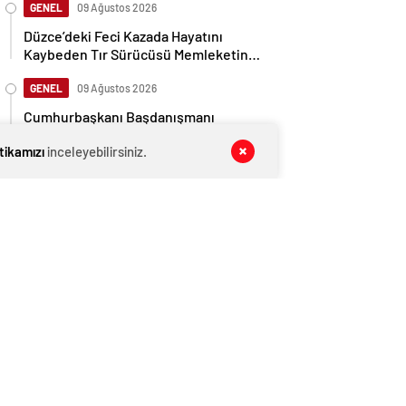
GENEL
09 Ağustos 2026
Düzce’deki Feci Kazada Hayatını
Kaybeden Tır Sürücüsü Memleketine
Uğurlandı
GENEL
09 Ağustos 2026
Cumhurbaşkanı Başdanışmanı
Saral’dan gündem yaratacak Mansur
itikamızı
inceleyebilirsiniz.
Yavaş iddiası
GENEL
09 Ağustos 2026
İngiltere, Filistinli mültecilere ülkede
yaşama hakkı tanıdı
EKONOMİ
09 Ağustos 2026
Ethereum ağında büyük değişim: Gas
Limiti yükseldi, işlem ücretleri
düşebilir mi?
GENEL
09 Ağustos 2026
Düzce’de Otoyolda Kaza: 2 Sürücü
Hayatını Kaybetti