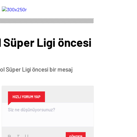
devam ediyor
zaman, saat kaçta,
hangi kanalda?
(Muhtemel 11'ler)
 Süper Ligi öncesi
l Süper Ligi öncesi bir mesaj
HIZLI YORUM YAP
GÖNDER