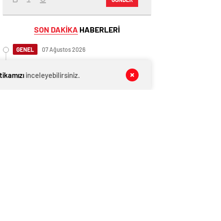
SON DAKİKA
HABERLERİ
GENEL
07 Ağustos 2026
Düzce’deki Feci Kazada Hayatını
Kaybeden Tır Sürücüsü Memleketine
itikamızı
inceleyebilirsiniz.
Uğurlandı
GENEL
07 Ağustos 2026
İngiltere, Filistinli mültecilere ülkede
yaşama hakkı tanıdı
GENEL
07 Ağustos 2026
Cumhurbaşkanı Başdanışmanı
Saral’dan gündem yaratacak Mansur
Yavaş iddiası
EKONOMİ
07 Ağustos 2026
Ethereum ağında büyük değişim: Gas
Limiti yükseldi, işlem ücretleri
düşebilir mi?