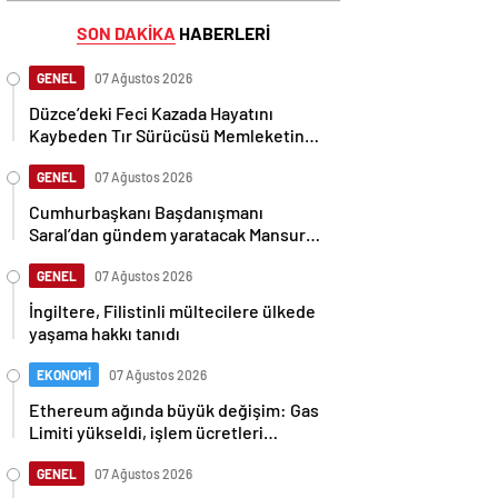
SON DAKİKA
HABERLERİ
GENEL
07 Ağustos 2026
Düzce’deki Feci Kazada Hayatını
Kaybeden Tır Sürücüsü Memleketine
Uğurlandı
GENEL
07 Ağustos 2026
Cumhurbaşkanı Başdanışmanı
Saral’dan gündem yaratacak Mansur
Yavaş iddiası
GENEL
07 Ağustos 2026
İngiltere, Filistinli mültecilere ülkede
yaşama hakkı tanıdı
EKONOMİ
07 Ağustos 2026
Ethereum ağında büyük değişim: Gas
Limiti yükseldi, işlem ücretleri
düşebilir mi?
GENEL
07 Ağustos 2026