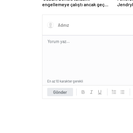
engellemeye çalıştı ancak geç
Jendryk
kaldı’ iddiası! NBA Haberleri
En az 10 karakter gerekli
Gönder