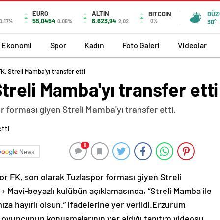
EURO
ALTIN
BITCOIN
DÜZ
55,0454
6.623,94
0%
0.17%
0.05%
2,02
30°
Ekonomi
Spor
Kadın
Foto Galeri
Videolar
, Streli Mamba'yı transfer etti
reli Mamba'yı transfer etti
forması giyen Streli Mamba'yı transfer etti.
0
News
or FK, son olarak Tuzlaspor forması giyen Streli
› Mavi-beyazlı kulübün açıklamasında, “Streli Mamba ile
ıza hayırlı olsun.” ifadelerine yer verildi.Erzurum
 oyuncunun konuşmalarının yer aldığı tanıtım videosu