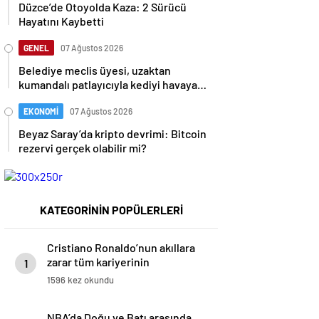
Düzce’de Otoyolda Kaza: 2 Sürücü
Hayatını Kaybetti
GENEL
07 Ağustos 2026
Belediye meclis üyesi, uzaktan
kumandalı patlayıcıyla kediyi havaya
uçurmaya çalıştı
EKONOMİ
07 Ağustos 2026
Beyaz Saray’da kripto devrimi: Bitcoin
rezervi gerçek olabilir mi?
KATEGORİNİN POPÜLERLERİ
Cristiano Ronaldo’nun akıllara
zarar tüm kariyerinin
1
istatistiğini çıkardık !
1596 kez okundu
NBA’da Doğu ve Batı arasında