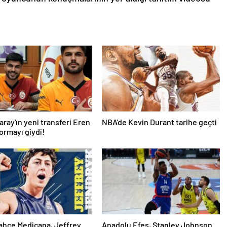
aray'ın yeni transferi Eren
NBA'de Kevin Durant tarihe geçti
formayı giydi!
ahçe Medicana, Jeffrey
Anadolu Efes, Stanley Johnson