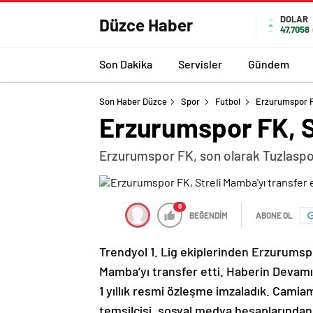
DOLAR
Düzce Haber
47,7058
Son Dakika
Servisler
Gündem
Son Haber Düzce
Spor
Futbol
Erzurumspor FK
Erzurumspor FK, St
Erzurumspor FK, son olarak Tuzlaspor 
0
BEĞENDİM
ABONE OL
Trendyol 1. Lig ekiplerinden Erzurumsp
Mamba’yı transfer etti. Haberin Devamı 
1 yıllık resmi özleşme imzaladık. Camiam
temsilcisi, sosyal medya hesaplarından