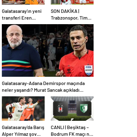
Galatasaray'ın yeni
SON DAKİKA |
transferi Eren
Trabzonspor, Tim
Elmalı formayı
Jabol-Folcarelli
giydi!
transferini bitirdi!
Galatasaray-Adana Demirspor maçında
neler yaşandı? Murat Sancak açıkladı
'Ensesindeyim, vay onun haline'
Galatasaray'da Barış
CANLI | Beşiktaş –
Alper Yılmaz şov
Bodrum FK maçı ne