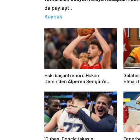
da paylaştı.
Kaynak
Eski başantrenörü Hakan
Galatas
Demir’den Alperen Şengün’e
Elmalı 
övgü
‘Cuban, Doncic takasını
Fenerb