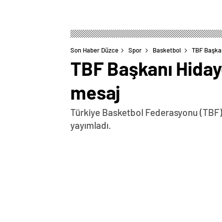
Son Haber Düzce
Spor
Basketbol
TBF Başkan
TBF Başkanı Hiday
mesaj
Türkiye Basketbol Federasyonu (TBF) 
yayımladı.
0
BEĞENDİM
ABONE OL
Türkiye Basketbol Federasyonu (TBF) B
Süper Ligi öncesi bir mesaj yayımladı.
yayımladığı mesajda şu ifadelere yer ver