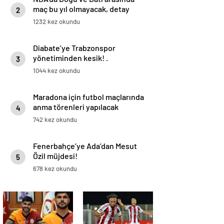
maç bu yıl olmayacak, detay
2
haberimizde.
1232 kez okundu
Diabate’ye Trabzonspor
yönetiminden kesik! .
3
1044 kez okundu
Maradona için futbol maçlarında
anma törenleri yapılacak
4
742 kez okundu
Fenerbahçe’ye Ada’dan Mesut
Özil müjdesi!
5
678 kez okundu