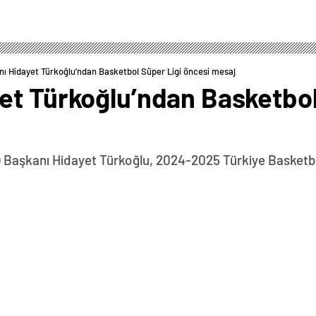
ı Hidayet Türkoğlu’ndan Basketbol Süper Ligi öncesi mesaj
et Türkoğlu’ndan Basketbol
Başkanı Hidayet Türkoğlu, 2024-2025 Türkiye Basketbo
0
News
aşkanı Hidayet Türkoğlu, 2024-2025 Türkiye Basketbol
 Haberin Devamı › TBF Başkanı Hidayet Türkoğlu,
di:”Kulüplerimizin kıymetli yöneticileri, teknik ve idari