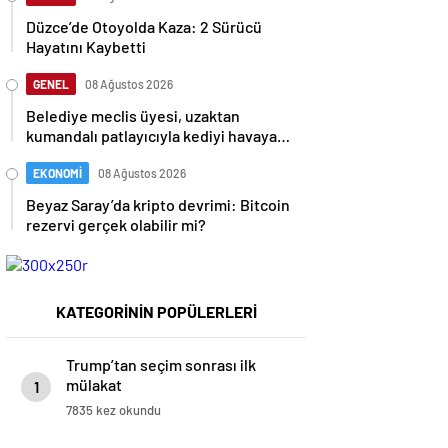
Düzce’de Otoyolda Kaza: 2 Sürücü
Hayatını Kaybetti
GENEL
08 Ağustos 2026
Belediye meclis üyesi, uzaktan
kumandalı patlayıcıyla kediyi havaya
uçurmaya çalıştı
EKONOMİ
08 Ağustos 2026
Beyaz Saray’da kripto devrimi: Bitcoin
rezervi gerçek olabilir mi?
KATEGORİNİN POPÜLERLERİ
Trump’tan seçim sonrası ilk
mülakat
1
7835 kez okundu