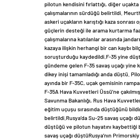
pilotun kendisini fırlattığı, diğer uçakt
çalışmalarının sürdüğü belirtildi. Meurt
askeri uçakların karıştığı kaza sonrası 
güçlerin desteği ile arama kurtarma faa
çalışmalarına katılanlar arasında jandarm
kazaya ilişkin herhangi bir can kaybı bil
soruşturduğu kaydedildi.F-35 yine düştü:
gündeme gelen F-35 savaş uçağı yine ka
dikey inişi tamamladığı anda düştü. Pil
ayında bir F-35C, uçak gemisinin rampa
F-35A Hava Kuvvetleri Üssü’ne çakılmış
Savunma Bakanlığı, Rus Hava Kuvvetler
eğitim uçuşu sırasında düştüğünü bildir
belirtildi.Rusya’da Su-25 savaş uçağı 
düştüğü ve pilotun hayatını kaybettiği bi
savaş uçağı düştüRusya’nın Primorskiy 