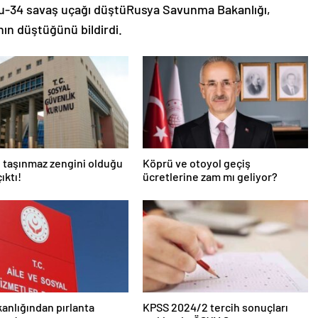
 Su-34 savaş uçağı düştüRusya Savunma Bakanlığı,
ın düştüğünü bildirdi.
 taşınmaz zengini olduğu
Köprü ve otoyol geçiş
ıktı!
ücretlerine zam mı geliyor?
kanlığından pırlanta
KPSS 2024/2 tercih sonuçları