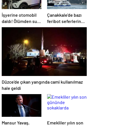
İşyerine otomobil
Çanakkale'de bazı
daldı! Ölümden sun
feribot seferlerine
anda kurtuldular
fırtına engeli
Düzce'de çıkan yangında cami kullanılmaz
hale geldi
Mansur Yavaş,
Emekliler yılın son