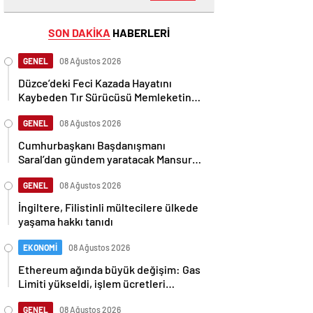
SON DAKİKA
HABERLERİ
GENEL
08 Ağustos 2026
Düzce’deki Feci Kazada Hayatını
Kaybeden Tır Sürücüsü Memleketine
Uğurlandı
GENEL
08 Ağustos 2026
Cumhurbaşkanı Başdanışmanı
Saral’dan gündem yaratacak Mansur
Yavaş iddiası
GENEL
08 Ağustos 2026
İngiltere, Filistinli mültecilere ülkede
yaşama hakkı tanıdı
EKONOMİ
08 Ağustos 2026
Ethereum ağında büyük değişim: Gas
Limiti yükseldi, işlem ücretleri
düşebilir mi?
GENEL
08 Ağustos 2026