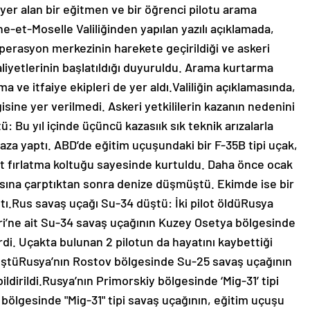
a yer alan bir eğitmen ve bir öğrenci pilotu arama
he-et-Moselle Valiliğinden yapılan yazılı açıklamada,
operasyon merkezinin harekete geçirildiği ve askeri
liyetlerinin başlatıldığı duyuruldu. Arama kurtarma
a ve itfaiye ekipleri de yer aldı.Valiliğin açıklamasında,
gisine yer verilmedi. Askeri yetkililerin kazanın nedenini
 Bu yıl içinde üçüncü kazasıık sık teknik arızalarla
za yaptı. ABD’de eğitim uçuşundaki bir F-35B tipi uçak,
ot fırlatma koltuğu sayesinde kurtuldu. Daha önce ocak
sına çarptıktan sonra denize düşmüştü. Ekimde ise bir
tı.Rus savaş uçağı Su-34 düştü: İki pilot öldüRusya
i’ne ait Su-34 savaş uçağının Kuzey Osetya bölgesinde
di. Uçakta bulunan 2 pilotun da hayatını kaybettiği
düştüRusya’nın Rostov bölgesinde Su-25 savaş uçağının
ldirildi.Rusya’nın Primorskiy bölgesinde ‘Mig-31’ tipi
bölgesinde "Mig-31" tipi savaş uçağının, eğitim uçuşu