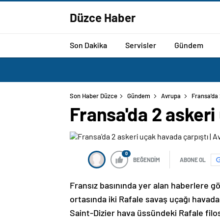
Düzce Haber
Son Dakika
Servisler
Gündem
Son Haber Düzce
Gündem
Avrupa
Fransa'da 
Fransa'da 2 askeri
0
BEĞENDİM
ABONE OL
Fransız basınında yer alan haberlere g
ortasında iki Rafale savaş uçağı havad
Saint-Dizier hava üssündeki Rafale filos