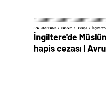
Son Haber Düzce
Gündem
Avrupa
İngiltere'
İngiltere'de Müslü
hapis cezası | Avr
0
BEĞENDİM
ABONE OL
Açıklamada, olaya ilişkin görüntülerin
görünümünü değiştirmek için saçını boy
30 Temmuz’da başlayan aşırı sağcı şidde
ilişkin inancına işaret edilen açıklamada