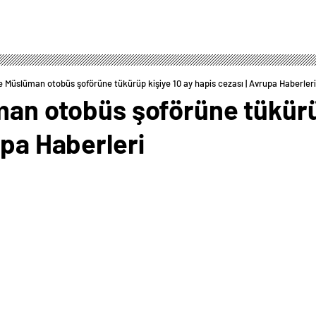
de Müslüman otobüs şoförüne tükürüp kişiye 10 ay hapis cezası | Avrupa Haberleri
man otobüs şoförüne tükürü
upa Haberleri
0
News
 sosyal medyada yayılmasının ardından Mongan’ın
attığı belirtildi.Mahkeme heyetinin, Mongan’ın ülkede
t eylemlerinin etkisiyle bu saldırıyı gerçekleştirdiğine
, Mongan’ın diğer bir ırkçı saldırının ardından kefaletle