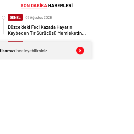
SON DAKİKA
HABERLERİ
GENEL
08 Ağustos 2026
Düzce’deki Feci Kazada Hayatını
Kaybeden Tır Sürücüsü Memleketine
Uğurlandı
GENEL
08 Ağustos 2026
itikamızı
inceleyebilirsiniz.
Cumhurbaşkanı Başdanışmanı
Saral’dan gündem yaratacak Mansur
Yavaş iddiası
GENEL
08 Ağustos 2026
İngiltere, Filistinli mültecilere ülkede
yaşama hakkı tanıdı
EKONOMİ
08 Ağustos 2026
Ethereum ağında büyük değişim: Gas
Limiti yükseldi, işlem ücretleri
düşebilir mi?
GENEL
08 Ağustos 2026
Düzce’de Otoyolda Kaza: 2 Sürücü