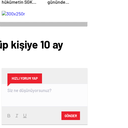
hükümetin SGK
gününde
oyununu açıkladı
sokaklarda
p kişiye 10 ay
HIZLI YORUM YAP
GÖNDER