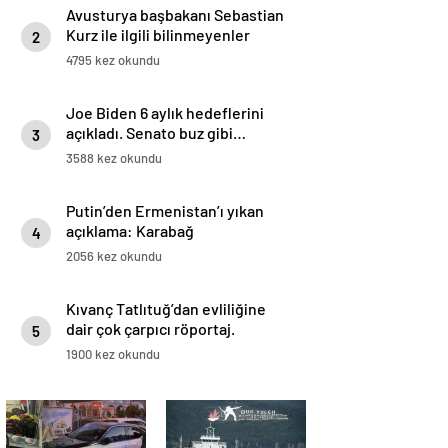
Avusturya başbakanı Sebastian
Kurz ile ilgili bilinmeyenler
2
4795 kez okundu
Joe Biden 6 aylık hedeflerini
açıkladı. Senato buz gibi…
3
3588 kez okundu
Putin’den Ermenistan’ı yıkan
açıklama: Karabağ
4
Azerbaycan’ın ayrılmaz bir
2056 kez okundu
parçasıdır!
Kıvanç Tatlıtuğ’dan evliliğine
dair çok çarpıcı röportaj.
5
1900 kez okundu