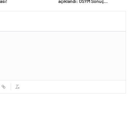
ası!
açıklandı: ÖSYM Sonuç
Sorgulama Ekranı aktif…