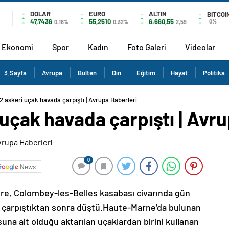
DOLAR
EURO
ALTIN
BITCOI
47,7436
55,2510
6.660,55
0%
0.18%
0.32%
2,59
Ekonomi
Spor
Kadın
Foto Galeri
Videolar
3.Sayfa
Avrupa
Bülten
Din
Eğitim
Hayat
Politika
2 askeri uçak havada çarpıştı | Avrupa Haberleri
 uçak havada çarpıştı | Avr
0
News
öre, Colombey-les-Belles kasabası civarında gün
a çarpıştıktan sonra düştü.Haute-Marne’da bulunan
una ait olduğu aktarılan uçaklardan birini kullanan