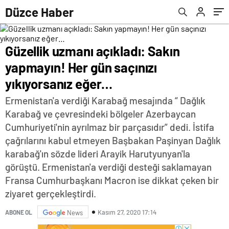
Düzce Haber
Güzellik uzmanı açıkladı: Sakın
yapmayın! Her gün saçınızı
yıkıyorsanız eğer…
Ermenistan'a verdiği Karabağ mesajında “ Dağlık
Karabağ ve çevresindeki bölgeler Azerbaycan
Cumhuriyeti'nin ayrılmaz bir parçasıdır” dedi. İstifa
çağrılarını kabul etmeyen Başbakan Paşinyan Dağlık
karabağ'ın sözde lideri Arayik Harutyunyan'la
görüştü. Ermenistan'a verdiği desteği saklamayan
Fransa Cumhurbaşkanı Macron ise dikkat çeken bir
ziyaret gerçekleştirdi.
Kasım 27, 2020 17:14
ABONE OL
News