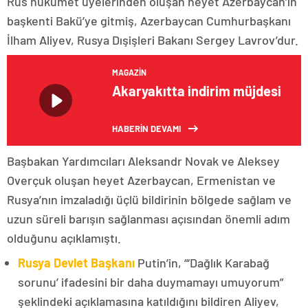
Rus hükümet üyelerinden oluşan heyet Azerbaycan’ın
başkenti Bakü’ye gitmiş, Azerbaycan Cumhurbaşkanı
İlham Aliyev, Rusya Dışişleri Bakanı Sergey Lavrov’dur.
MAGAZIN
Akaryakıtta indirim müjdesi
HABERİN DEVAMI
Başbakan Yardımcıları Aleksandr Novak ve Aleksey
Overçuk oluşan heyet Azerbaycan, Ermenistan ve
Rusya’nın imzaladığı üçlü bildirinin bölgede sağlam ve
uzun süreli barışın sağlanması açısından önemli adım
olduğunu açıklamıştı.
Rusya Devlet Başkanı
Putin’in, “‘Dağlık Karabağ
sorunu’ ifadesini bir daha duymamayı umuyorum”
şeklindeki açıklamasına katıldığını bildiren Aliyev,