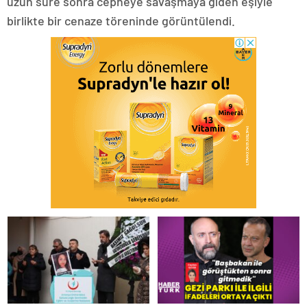
uzun süre sonra cepheye savaşmaya giden eşiyle
birlikte bir cenaze töreninde görüntülendi.