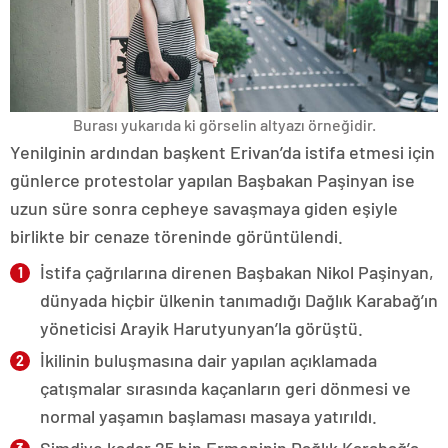
Burası yukarıda ki görselin altyazı örneğidir.
Yenilginin ardından başkent Erivan’da istifa etmesi için
günlerce protestolar yapılan Başbakan Paşinyan ise
uzun süre sonra cepheye savaşmaya giden eşiyle
birlikte bir cenaze töreninde görüntülendi.
İstifa çağrılarına direnen Başbakan Nikol Paşinyan,
dünyada hiçbir ülkenin tanımadığı Dağlık Karabağ’ın
yöneticisi Arayik Harutyunyan’la görüştü.
İkilinin buluşmasına dair yapılan açıklamada
çatışmalar sırasında kaçanların geri dönmesi ve
normal yaşamın başlaması masaya yatırıldı.
Şimdiye kadar 25 bin Ermeninin Dağlık Karabağ’a