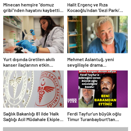
Minecan hemşire "domuz
Halit Ergenç ve Rıza
gribi"nden hayatını kaybetti –
Kocaoğlu'ndan 'Gezi Parkı'
Haberler | Sağlık Haberleri
ifadesi – Magazin haberleri
Yurt dışında üretilen akıllı
Mehmet Aslantuğ, yeni
kanser ilaçlarının etkin
sevgilisyle drama
maddesi yerli imkanlarla
çalışmalarında tanıştı –
geliştirildi | Sağlık Haberleri
Magazin haberleri
Sağlık Bakanlığı 81 ilde 'Halk
Ferdi Tayfur'un büyük oğlu
Sağlığı Acil Müdahale Ekipleri'
Timur Turanbayburt'tan
kuruyor | Sağlık Haberleri
açıklama Magazin haberleri