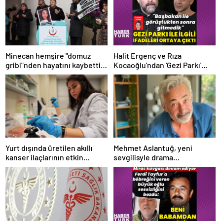
Minecan hemşire "domuz
Halit Ergenç ve Rıza
gribi"nden hayatını kaybetti –
Kocaoğlu'ndan 'Gezi Parkı'
Haberler | Sağlık Haberleri
ifadesi – Magazin haberleri
Yurt dışında üretilen akıllı
Mehmet Aslantuğ, yeni
kanser ilaçlarının etkin
sevgilisyle drama
maddesi yerli imkanlarla
çalışmalarında tanıştı –
geliştirildi | Sağlık Haberleri
Magazin haberleri