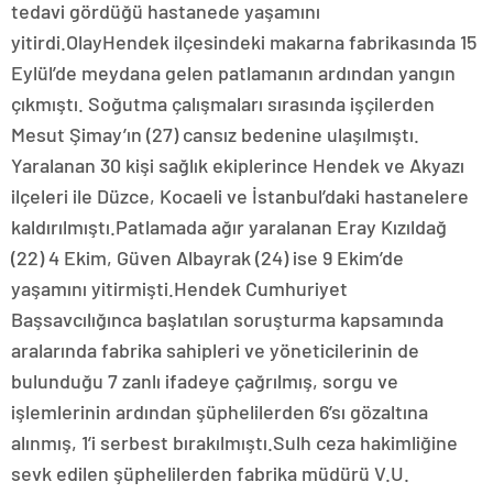
tedavi gördüğü hastanede yaşamını
yitirdi.OlayHendek ilçesindeki makarna fabrikasında 15
Eylül’de meydana gelen patlamanın ardından yangın
çıkmıştı. Soğutma çalışmaları sırasında işçilerden
Mesut Şimay’ın (27) cansız bedenine ulaşılmıştı.
Yaralanan 30 kişi sağlık ekiplerince Hendek ve Akyazı
ilçeleri ile Düzce, Kocaeli ve İstanbul’daki hastanelere
kaldırılmıştı.Patlamada ağır yaralanan Eray Kızıldağ
(22) 4 Ekim, Güven Albayrak (24) ise 9 Ekim’de
yaşamını yitirmişti.Hendek Cumhuriyet
Başsavcılığınca başlatılan soruşturma kapsamında
aralarında fabrika sahipleri ve yöneticilerinin de
bulunduğu 7 zanlı ifadeye çağrılmış, sorgu ve
işlemlerinin ardından şüphelilerden 6’sı gözaltına
alınmış, 1’i serbest bırakılmıştı.Sulh ceza hakimliğine
sevk edilen şüphelilerden fabrika müdürü V.U.