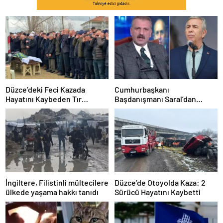
Düzce’deki Feci Kazada
Cumhurbaşkanı
Hayatını Kaybeden Tır
Başdanışmanı Saral’dan
Sürücüsü Memleketine
gündem yaratacak Mansur
Uğurlandı
Yavaş iddiası
İngiltere, Filistinli mültecilere
Düzce’de Otoyolda Kaza: 2
ülkede yaşama hakkı tanıdı
Sürücü Hayatını Kaybetti