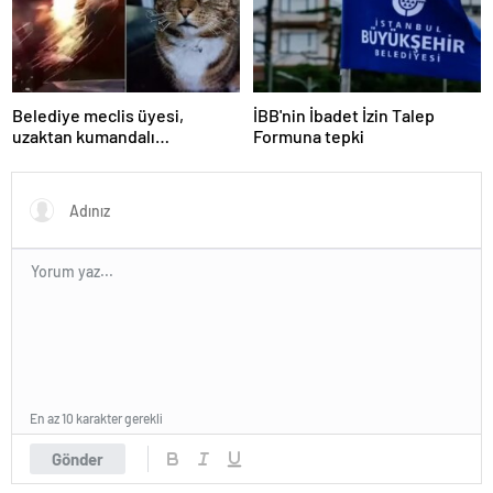
Belediye meclis üyesi,
İBB'nin İbadet İzin Talep
uzaktan kumandalı
Formuna tepki
patlayıcıyla kediyi havaya
uçurmaya çalıştı
En az 10 karakter gerekli
Gönder