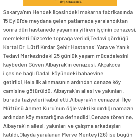
Sakarya’nın Hendek ilçesindeki makarna fabrikasında
15 Eylül’de meydana gelen patlamada yaralandıktan
sonra dün hastanede yaşamını yitiren işçinin cenazesi,
memleketi Düzce’de toprağa verildi.Tedavi gördüğü
Kartal Dr. Lütfi Kırdar Şehir Hastanesi Yara ve Yanık
Tedavi Merkezindeki 25 günlük yaşam mücadelesini
kaybeden Güven Albayrak’ın cenazesi, Akçakoca
ilçesine bağlı Dadalı köyündeki babaevine
getirildi.Helallik alınmasının ardından cenaze köy
camisine götürüldü. Albayrak’ın ailesi ve yakınları,
burada taziyeleri kabul etti.Albayrak’ın cenazesi, İlçe
Müftüsü Ahmet Kuru’nun öğle vakti kıldırdığı namazın
ardından köy mezarlığına defnedildi.Cenaze törenine,
Albayrak’ın ailesi, yakınları ve çalışma arkadaşları
katıldı.Olayda yaralanan Merve Menteş (26) ise bugün