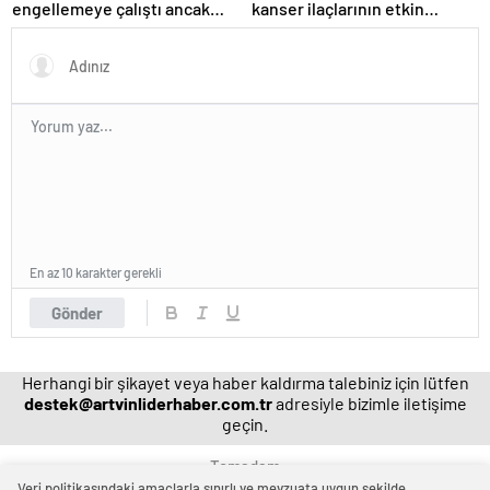
engellemeye çalıştı ancak
kanser ilaçlarının etkin
geç kaldı’ iddiası! NBA
maddesi yerli imkanlarla
Haberleri
geliştirildi | Sağlık Haberleri
En az 10 karakter gerekli
Gönder
Herhangi bir şikayet veya haber kaldırma talebiniz için lütfen
destek@artvinliderhaber.com.tr
adresiyle bizimle iletişime
geçin.
Temadam
Veri politikasındaki amaçlarla sınırlı ve mevzuata uygun şekilde