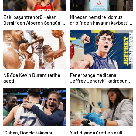
Eski başantrenörü Hakan
Minecan hemşire "domuz
Demir’den Alperen Şengün’e
gribi"nden hayatını kaybetti –
övgü
Haberler | Sağlık Haberleri
NBA'de Kevin Durant tarihe
Fenerbahçe Medicana,
geçti
Jeffrey Jendryk’i kadrosuna
kattı
‘Cuban, Doncic takasını
Yurt dışında üretilen akıllı