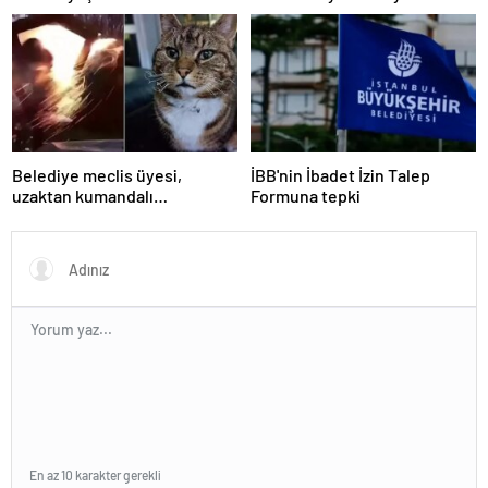
Belediye meclis üyesi,
İBB'nin İbadet İzin Talep
uzaktan kumandalı
Formuna tepki
patlayıcıyla kediyi havaya
uçurmaya çalıştı
En az 10 karakter gerekli