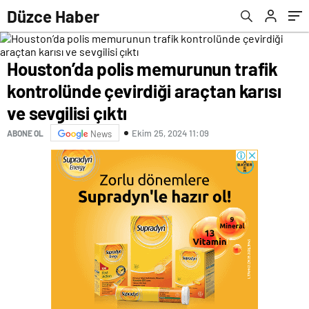
sevgilisi çıktı
Gerçekleştirildi
Düzce Haber
Houston’da polis memurunun trafik
kontrolünde çevirdiği araçtan karısı
ve sevgilisi çıktı
Ekim 25, 2024 11:09
ABONE OL
News