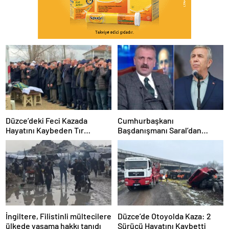
Düzce’deki Feci Kazada
Cumhurbaşkanı
Hayatını Kaybeden Tır
Başdanışmanı Saral’dan
Sürücüsü Memleketine
gündem yaratacak Mansur
Uğurlandı
Yavaş iddiası
İngiltere, Filistinli mültecilere
Düzce’de Otoyolda Kaza: 2
ülkede yaşama hakkı tanıdı
Sürücü Hayatını Kaybetti