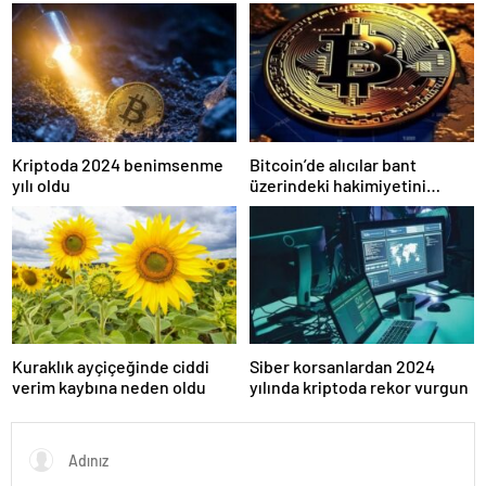
işlem ücretleri düşebilir mi?
gerçek olabilir mi?
Kriptoda 2024 benimsenme
Bitcoin’de alıcılar bant
yılı oldu
üzerindeki hakimiyetini
kaybetti
Kuraklık ayçiçeğinde ciddi
Siber korsanlardan 2024
verim kaybına neden oldu
yılında kriptoda rekor vurgun