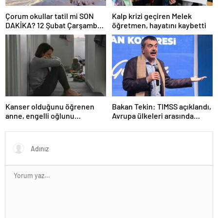
Çorum okullar tatil mi SON
Kalp krizi geçiren Melek
DAKİKA? 12 Şubat Çarşamba
öğretmen, hayatını kaybetti
Çorum’da okul yok mu (Çorum
Valiliği Açıklaması – KAR
TATİLİ)?
Kanser olduğunu öğrenen
Bakan Tekin: TIMSS açıklandı,
anne, engelli oğlunu
Avrupa ülkeleri arasında
öldürdükten sonra intihar etti
birinciyiz