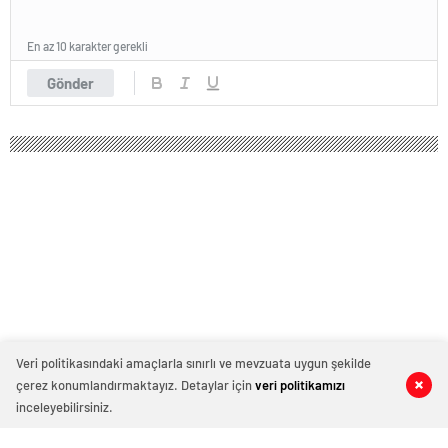
En az 10 karakter gerekli
Gönder
Veri politikasındaki amaçlarla sınırlı ve mevzuata uygun şekilde
çerez konumlandırmaktayız. Detaylar için
veri politikamızı
0
0
0
0
inceleyebilirsiniz.
AK Partili vekilin Oxford’a ödediği