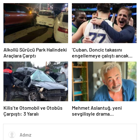
övgü
ifadesi – Magazin haberleri
Alkollü Sürücü Park Halindeki
‘Cuban, Doncic takasını
Araçlara Çarptı
engellemeye çalıştı ancak
geç kaldı’ iddiası! NBA
Haberleri
Kilis’te Otomobil ve Otobüs
Mehmet Aslantuğ, yeni
Çarpıştı: 3 Yaralı
sevgilisyle drama
çalışmalarında tanıştı –
Magazin haberleri