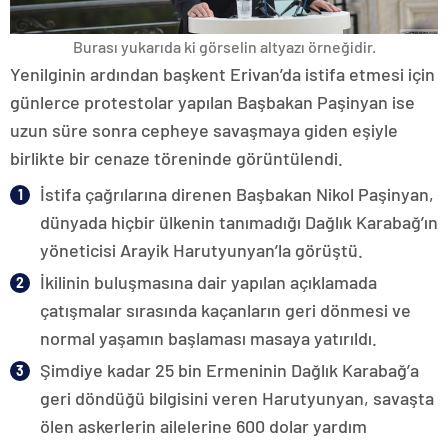
Burası yukarıda ki görselin altyazı örneğidir.
Yenilginin ardından başkent Erivan’da istifa etmesi için
günlerce protestolar yapılan Başbakan Paşinyan ise
uzun süre sonra cepheye savaşmaya giden eşiyle
birlikte bir cenaze töreninde görüntülendi.
İstifa çağrılarına direnen Başbakan Nikol Paşinyan,
dünyada hiçbir ülkenin tanımadığı Dağlık Karabağ’ın
yöneticisi Arayik Harutyunyan’la görüştü.
İkilinin buluşmasına dair yapılan açıklamada
çatışmalar sırasında kaçanların geri dönmesi ve
normal yaşamın başlaması masaya yatırıldı.
Şimdiye kadar 25 bin Ermeninin Dağlık Karabağ’a
geri döndüğü bilgisini veren Harutyunyan, savaşta
ölen askerlerin ailelerine 600 dolar yardım