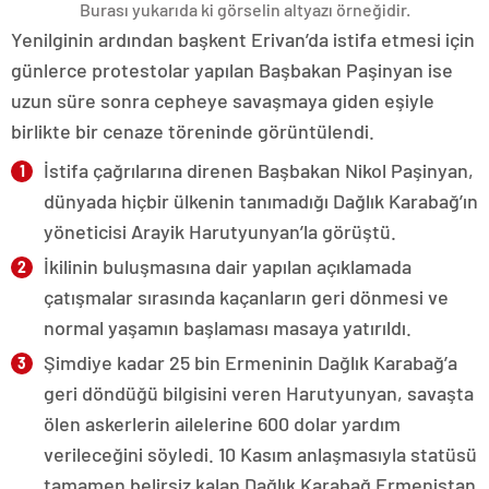
Burası yukarıda ki görselin altyazı örneğidir.
Yenilginin ardından başkent Erivan’da istifa etmesi için
günlerce protestolar yapılan Başbakan Paşinyan ise
uzun süre sonra cepheye savaşmaya giden eşiyle
birlikte bir cenaze töreninde görüntülendi.
İstifa çağrılarına direnen Başbakan Nikol Paşinyan,
dünyada hiçbir ülkenin tanımadığı Dağlık Karabağ’ın
yöneticisi Arayik Harutyunyan’la görüştü.
İkilinin buluşmasına dair yapılan açıklamada
çatışmalar sırasında kaçanların geri dönmesi ve
normal yaşamın başlaması masaya yatırıldı.
Şimdiye kadar 25 bin Ermeninin Dağlık Karabağ’a
geri döndüğü bilgisini veren Harutyunyan, savaşta
ölen askerlerin ailelerine 600 dolar yardım
verileceğini söyledi. 10 Kasım anlaşmasıyla statüsü
tamamen belirsiz kalan Dağlık Karabağ Ermenistan