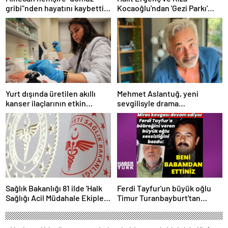
gribi"nden hayatını kaybetti –
Kocaoğlu'ndan 'Gezi Parkı'
Haberler | Sağlık Haberleri
ifadesi – Magazin haberleri
Yurt dışında üretilen akıllı
Mehmet Aslantuğ, yeni
kanser ilaçlarının etkin
sevgilisyle drama
maddesi yerli imkanlarla
çalışmalarında tanıştı –
geliştirildi | Sağlık Haberleri
Magazin haberleri
Sağlık Bakanlığı 81 ilde 'Halk
Ferdi Tayfur'un büyük oğlu
Sağlığı Acil Müdahale Ekipleri'
Timur Turanbayburt'tan
kuruyor | Sağlık Haberleri
açıklama Magazin haberleri