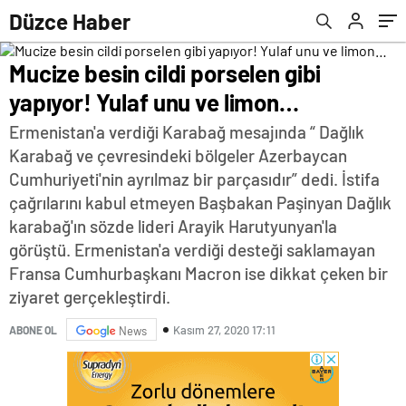
Düzce Haber
Mucize besin cildi porselen gibi
yapıyor! Yulaf unu ve limon…
Ermenistan'a verdiği Karabağ mesajında “ Dağlık
Karabağ ve çevresindeki bölgeler Azerbaycan
Cumhuriyeti'nin ayrılmaz bir parçasıdır” dedi. İstifa
çağrılarını kabul etmeyen Başbakan Paşinyan Dağlık
karabağ'ın sözde lideri Arayik Harutyunyan'la
görüştü. Ermenistan'a verdiği desteği saklamayan
Fransa Cumhurbaşkanı Macron ise dikkat çeken bir
ziyaret gerçekleştirdi.
Kasım 27, 2020 17:11
ABONE OL
News