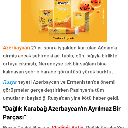
Azerbaycan
27 yıl sonra işgalden kurtulan Ağdam’a
girmiş ancak şehirdeki acı tablo, gün ışığıyla birlikte
ortaya çıkmıştı. Neredeyse tek bir sağlam bina
kalmayan şehrin harabe görüntüsü yürek burktu.
Rusya
heyeti Azerbaycan ve Ermenistan’da önemli
görüşmeler gerçekleştirirken Paşinyan’a tüm
umutlarını başladığı Rusya’dan yine kötü haber geldi.
“Dağlık Karabağ Azerbaycan’ın Ayrılmaz Bir
Parçası”
Rusya Devlet Başkanı
Vladimir Putin
, Dağlık Karabağ’ın