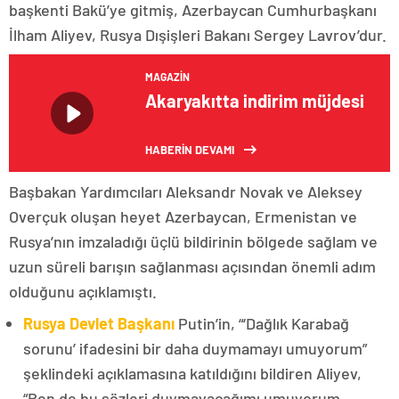
başkenti Bakü’ye gitmiş, Azerbaycan Cumhurbaşkanı
İlham Aliyev, Rusya Dışişleri Bakanı Sergey Lavrov’dur.
MAGAZIN
Akaryakıtta indirim müjdesi
HABERİN DEVAMI
Başbakan Yardımcıları Aleksandr Novak ve Aleksey
Overçuk oluşan heyet Azerbaycan, Ermenistan ve
Rusya’nın imzaladığı üçlü bildirinin bölgede sağlam ve
uzun süreli barışın sağlanması açısından önemli adım
olduğunu açıklamıştı.
Rusya Devlet Başkanı
Putin’in, “‘Dağlık Karabağ
sorunu’ ifadesini bir daha duymamayı umuyorum”
şeklindeki açıklamasına katıldığını bildiren Aliyev,
“Ben de bu sözleri duymayacağımı umuyorum.