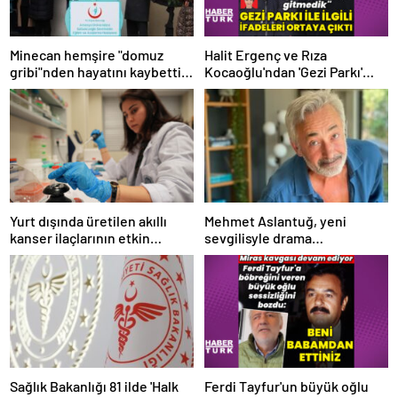
Minecan hemşire "domuz
Halit Ergenç ve Rıza
gribi"nden hayatını kaybetti –
Kocaoğlu'ndan 'Gezi Parkı'
Haberler | Sağlık Haberleri
ifadesi – Magazin haberleri
Yurt dışında üretilen akıllı
Mehmet Aslantuğ, yeni
kanser ilaçlarının etkin
sevgilisyle drama
maddesi yerli imkanlarla
çalışmalarında tanıştı –
geliştirildi | Sağlık Haberleri
Magazin haberleri
Sağlık Bakanlığı 81 ilde 'Halk
Ferdi Tayfur'un büyük oğlu