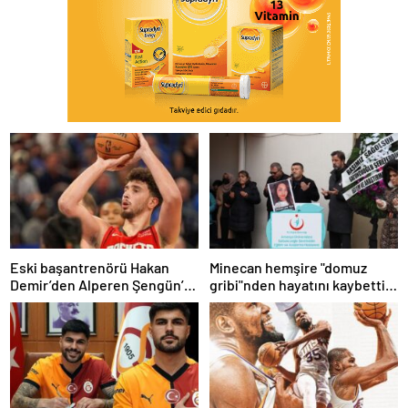
Eski başantrenörü Hakan
Minecan hemşire "domuz
Demir’den Alperen Şengün’e
gribi"nden hayatını kaybetti –
övgü
Haberler | Sağlık Haberleri