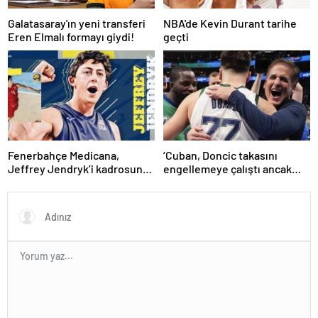
Galatasaray'ın yeni transferi
NBA'de Kevin Durant tarihe
Eren Elmalı formayı giydi!
geçti
Fenerbahçe Medicana,
‘Cuban, Doncic takasını
Jeffrey Jendryk’i kadrosuna
engellemeye çalıştı ancak
kattı
geç kaldı’ iddiası! NBA
Haberleri