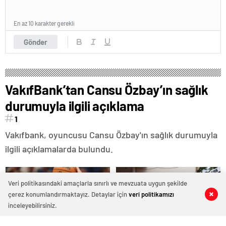
En az 10 karakter gerekli
Gönder
VakıfBank’tan Cansu Özbay’ın sağlık
durumuyla ilgili açıklama
1
Vakıfbank, oyuncusu Cansu Özbay'ın sağlık durumuyla
ilgili açıklamalarda bulundu.
Veri politikasındaki amaçlarla sınırlı ve mevzuata uygun şekilde
çerez konumlandırmaktayız. Detaylar için
veri politikamızı
0
0
0
0
inceleyebilirsiniz.