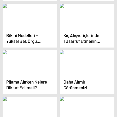
Bikini Modelleri –
Kış Alışverişlerinde
Yüksel Bel, Örgü,
Tasarruf Etmenin
Şortlu Bikini Ve Mayo
Yolları
Modelleri
Pijama Alırken Nelere
Daha Alımlı
Dikkat Edilmeli?
Görünmenizi
Sağlayacak 6 Stil
Düzenlemesi