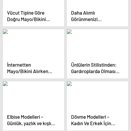
Vücut Tipine Göre
Daha Alımlı
Doğru Mayo/Bikini
Görünmenizi
Seçimi
Sağlayacak 6 Stil
Düzenlemesi
İnternetten
Ünlülerin Stilistinden:
Mayo/Bikini Alırken
Gardıroplarda Olması
Nelere Dikkat Etmeli?
Gereken 5 Parça
Elbise Modelleri –
Dövme Modelleri –
Günlük, yazlık ve kışlık
Kadın Ve Erkek İçin
olan uzun ve kısa
Kolay, Küçük, Gül Ve