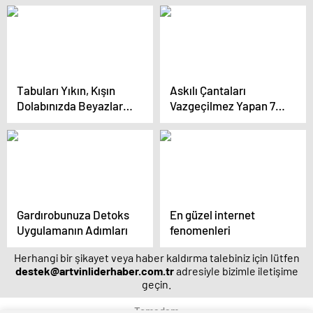
elbise modelleri
Yazı Dövme Modelleri
Tabuları Yıkın, Kışın
Askılı Çantaları
Dolabınızda Beyazlara
Vazgeçilmez Yapan 7
Yer Açın!
Özellik
Gardırobunuza Detoks
En güzel internet
Uygulamanın Adımları
fenomenleri
Herhangi bir şikayet veya haber kaldırma talebiniz için lütfen
destek@artvinliderhaber.com.tr
adresiyle bizimle iletişime
geçin.
Temadam