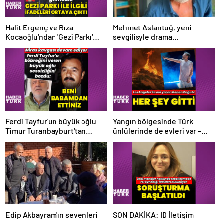
Halit Ergenç ve Rıza
Mehmet Aslantuğ, yeni
Kocaoğlu'ndan 'Gezi Parkı'
sevgilisyle drama
ifadesi – Magazin haberleri
çalışmalarında tanıştı –
Magazin haberleri
Ferdi Tayfur'un büyük oğlu
Yangın bölgesinde Türk
Timur Turanbayburt'tan
ünlülerinde de evleri var –
açıklama Magazin haberleri
Magazin haberleri
Edip Akbayram'ın sevenleri
SON DAKİKA: ID İletişim