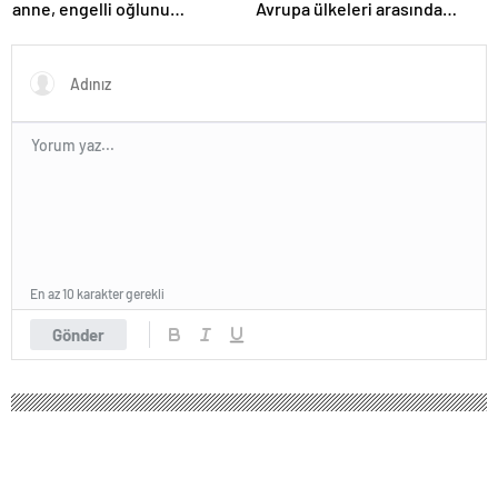
anne, engelli oğlunu
Avrupa ülkeleri arasında
öldürdükten sonra intihar etti
birinciyiz
En az 10 karakter gerekli
Gönder