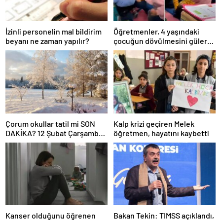
İzinli personelin mal bildirim
Öğretmenler, 4 yaşındaki
beyanı ne zaman yapılır?
çocuğun dövülmesini gülerek
izledi
Çorum okullar tatil mi SON
Kalp krizi geçiren Melek
DAKİKA? 12 Şubat Çarşamba
öğretmen, hayatını kaybetti
Çorum’da okul yok mu (Çorum
Valiliği Açıklaması – KAR
TATİLİ)?
Kanser olduğunu öğrenen
Bakan Tekin: TIMSS açıklandı,