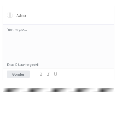
daha baktı
çekti
En az 10 karakter gerekli
Gönder