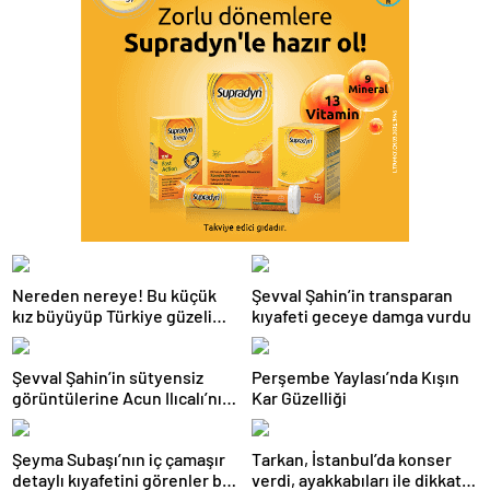
Nereden nereye! Bu küçük
Şevval Şahin’in transparan
kız büyüyüp Türkiye güzeli
kıyafeti geceye damga vurdu
oldu
Şevval Şahin’in sütyensiz
Perşembe Yaylası’nda Kışın
görüntülerine Acun Ilıcalı’nın
Kar Güzelliği
kanalında sansür
Şeyma Subaşı’nın iç çamaşır
Tarkan, İstanbul’da konser
detaylı kıyafetini görenler bir
verdi, ayakkabıları ile dikkat