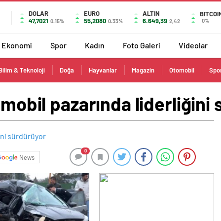
DOLAR
EURO
ALTIN
BITCOI
47,7021
55,2080
6.649,39
0%
0.15%
0.33%
2,42
Ekonomi
Spor
Kadın
Foto Galeri
Videolar
Bilim & Teknoloji
Doğa
Hayvanlar
Magazin
Otomobil
Spo
omobil pazarında liderliğini
0
News