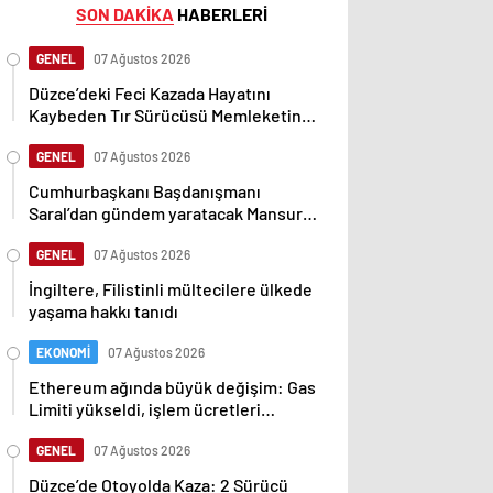
SON DAKİKA
HABERLERİ
GENEL
07 Ağustos 2026
Düzce’deki Feci Kazada Hayatını
Kaybeden Tır Sürücüsü Memleketine
Uğurlandı
GENEL
07 Ağustos 2026
Cumhurbaşkanı Başdanışmanı
Saral’dan gündem yaratacak Mansur
Yavaş iddiası
GENEL
07 Ağustos 2026
İngiltere, Filistinli mültecilere ülkede
yaşama hakkı tanıdı
EKONOMİ
07 Ağustos 2026
Ethereum ağında büyük değişim: Gas
Limiti yükseldi, işlem ücretleri
düşebilir mi?
GENEL
07 Ağustos 2026
Düzce’de Otoyolda Kaza: 2 Sürücü