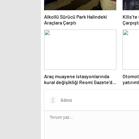
Alkollü Sürücü Park Halindeki
Kilis’t
Araçlara Çarptı
Çarpıştı
Araç muayene istasyonlarında
Otomoti
kural değişikliği Resmi Gazete’de
yatırıml
yayımlanarak yürürlüğe girdi