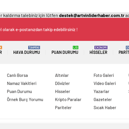
 kaldırma talebiniz için lütfen
destek@artvinliderhaber.com.tr
ad
 olarak e-postanızdan takip edebilirsiniz !
K
TAHMİNİ
LİG
EKONOMİ
E
R
HAVA DURUMU
PUAN DURUMU
HISSELER
PARI
Canlı Borsa
Altınlar
Foto Galeri
Namaz Vakitleri
Dövizler
Video Galeri
Puan Durumu
Hisseler
Yazarlar
Örnek Burç Yorumu
Kripto Paralar
Gazeteler
Pariteler
Sıcak Haber