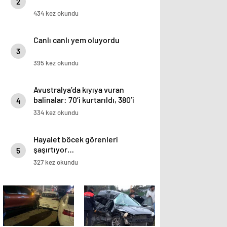
2
434 kez okundu
Canlı canlı yem oluyordu
3
395 kez okundu
Avustralya’da kıyıya vuran
balinalar: 70’i kurtarıldı, 380’i
4
öldü
334 kez okundu
Hayalet böcek görenleri
şaşırtıyor…
5
327 kez okundu