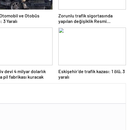
e Otomobil ve Otobüs
Zorunlu trafik sigortasında
: 3 Yaralı
yapılan değişiklik Resmi
Gazete’de yayımlanarak
yürürlüğe girdi
v devi 4 milyar dolarlık
Eskişehir’de trafik kazası: 1 ölü, 3
a pil fabrikası kuracak
yaralı