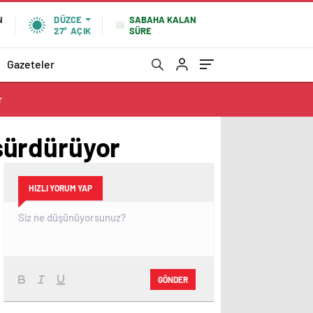
SABAHA KALAN
N
DÜZCE
SÜRE
27°
AÇIK
Gazeteler
r
 sürdürüyor
HIZLI YORUM YAP
GÖNDER