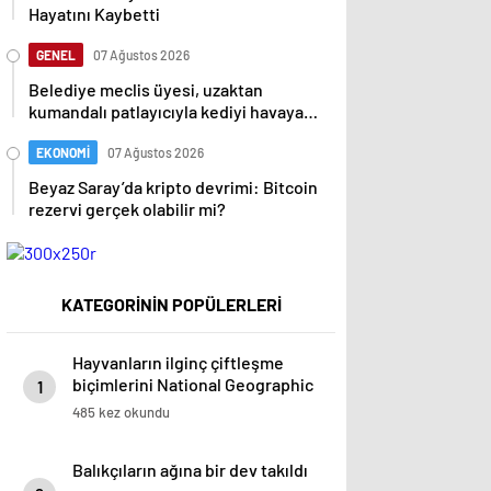
Hayatını Kaybetti
GENEL
07 Ağustos 2026
Belediye meclis üyesi, uzaktan
kumandalı patlayıcıyla kediyi havaya
uçurmaya çalıştı
EKONOMİ
07 Ağustos 2026
Beyaz Saray’da kripto devrimi: Bitcoin
rezervi gerçek olabilir mi?
KATEGORİNİN POPÜLERLERİ
Hayvanların ilginç çiftleşme
biçimlerini National Geographic
1
görüntüledi.
485 kez okundu
Balıkçıların ağına bir dev takıldı