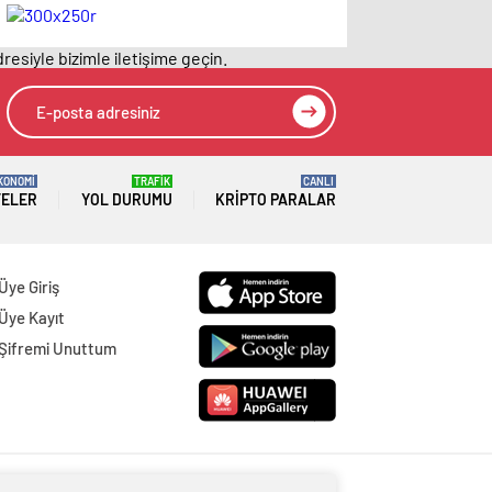
Resmi Gazete’de
fabrikası kuracak
yayımlanarak
resiyle bizimle iletişime geçin.
yürürlüğe girdi
KONOMİ
TRAFİK
CANLI
TELER
YOL DURUMU
KRIPTO PARALAR
Üye Giriş
Üye Kayıt
Şifremi Unuttum