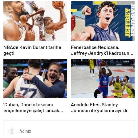
övgü
NBA'de Kevin Durant tarihe
Fenerbahçe Medicana,
geçti
Jeffrey Jendryk’i kadrosuna
kattı
‘Cuban, Doncic takasını
Anadolu Efes, Stanley
engellemeye çalıştı ancak
Johnson ile yollarını ayırdı
geç kaldı’ iddiası! NBA
Haberleri