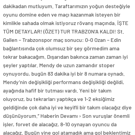
dakikadan mutluyum. Taraftarımızın yoğun desteğiyle
oyunu domine eden ve maçı kazanmak isteyen bir
kimlikle sahada olmak istiyoruz rövanş maçında. İŞTE
TÜM DETAYLAR! (ÖZET) TUR TRABZON'A KALDI! St.
Gallen – Trabzonspor maç sonucu: 0-0 Ozan – Edin
bağlantısında çok olumsuz bir şey görmedim ama
tekrar bakacağım. Dışarıdan bakınca zaman zaman iyi
şeyler yaptılar. Mendy de uzun zamandır stoper
oynuyordu, bugün 83 dakika iyi bir 8 numara oynadı.
Mendy’nin değişikliği performans değişikliği değildi,
ayağında hafif bir tutması vardı. Yeni bir takım
oluyoruz, bu tekrarları yaptıkça ve 1-2 eksiğimiz
geldiğinde çok daha iyi ve keyifli bir takım olacağız diye
düşünüyorum.” Haberin Devamı › Son vuruşlar önemli
işler, forvet de alacağız, 8-10 oynayan oyuncu da
alacağız. Bugün yine gol atamadık ama gol beklentimiz