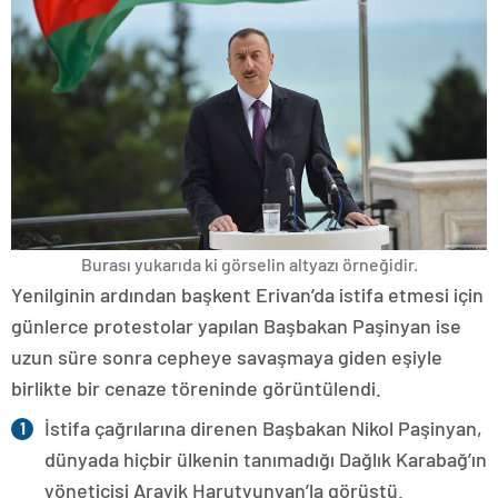
Burası yukarıda ki görselin altyazı örneğidir.
Yenilginin ardından başkent Erivan’da istifa etmesi için
günlerce protestolar yapılan Başbakan Paşinyan ise
uzun süre sonra cepheye savaşmaya giden eşiyle
birlikte bir cenaze töreninde görüntülendi.
İstifa çağrılarına direnen Başbakan Nikol Paşinyan,
dünyada hiçbir ülkenin tanımadığı Dağlık Karabağ’ın
yöneticisi Arayik Harutyunyan’la görüştü.