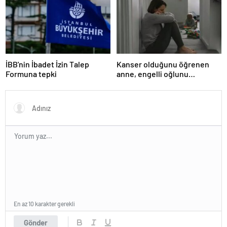
TATİLİ)?
İBB'nin İbadet İzin Talep
Kanser olduğunu öğrenen
Formuna tepki
anne, engelli oğlunu
öldürdükten sonra intihar etti
En az 10 karakter gerekli
Gönder