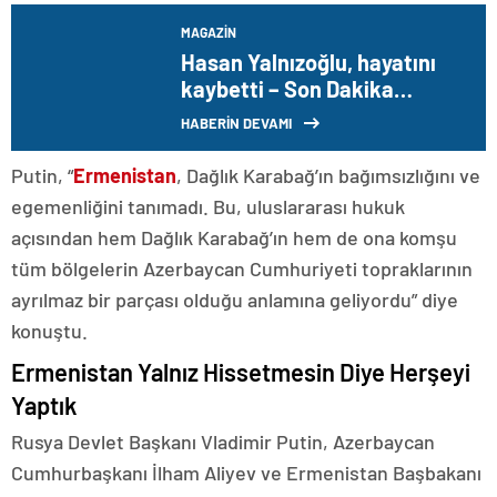
MAGAZIN
Hasan Yalnızoğlu, hayatını
kaybetti – Son Dakika
Magazin Haberleri
HABERİN DEVAMI
Putin, “
Ermenistan
, Dağlık Karabağ’ın bağımsızlığını ve
egemenliğini tanımadı. Bu, uluslararası hukuk
açısından hem Dağlık Karabağ’ın hem de ona komşu
tüm bölgelerin Azerbaycan Cumhuriyeti topraklarının
ayrılmaz bir parçası olduğu anlamına geliyordu” diye
konuştu.
Ermenistan Yalnız Hissetmesin Diye Herşeyi
Yaptık
Rusya Devlet Başkanı Vladimir Putin, Azerbaycan
Cumhurbaşkanı İlham Aliyev ve Ermenistan Başbakanı