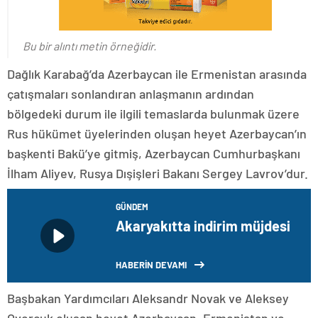
Bu bir alıntı metin örneğidir.
Dağlık Karabağ’da Azerbaycan ile Ermenistan arasında
çatışmaları sonlandıran anlaşmanın ardından
bölgedeki durum ile ilgili temaslarda bulunmak üzere
Rus hükümet üyelerinden oluşan heyet Azerbaycan’ın
başkenti Bakü’ye gitmiş, Azerbaycan Cumhurbaşkanı
İlham Aliyev, Rusya Dışişleri Bakanı Sergey Lavrov’dur.
GÜNDEM
Akaryakıtta indirim müjdesi
HABERİN DEVAMI
Başbakan Yardımcıları Aleksandr Novak ve Aleksey