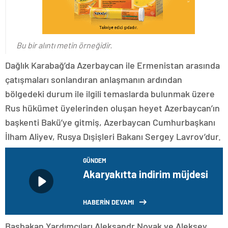
Bu bir alıntı metin örneğidir.
Dağlık Karabağ’da Azerbaycan ile Ermenistan arasında
çatışmaları sonlandıran anlaşmanın ardından
bölgedeki durum ile ilgili temaslarda bulunmak üzere
Rus hükümet üyelerinden oluşan heyet Azerbaycan’ın
başkenti Bakü’ye gitmiş, Azerbaycan Cumhurbaşkanı
İlham Aliyev, Rusya Dışişleri Bakanı Sergey Lavrov’dur.
GÜNDEM
Akaryakıtta indirim müjdesi
HABERİN DEVAMI
Başbakan Yardımcıları Aleksandr Novak ve Aleksey