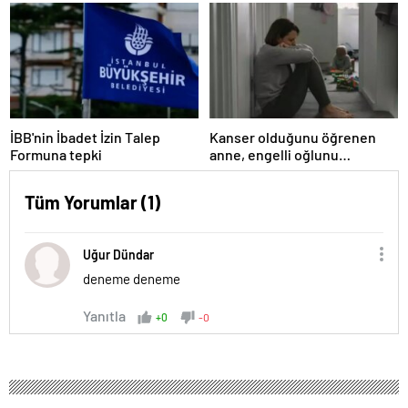
Çorum’da okul yok mu (Çorum
Valiliği Açıklaması – KAR
TATİLİ)?
İBB'nin İbadet İzin Talep
Kanser olduğunu öğrenen
Formuna tepki
anne, engelli oğlunu
öldürdükten sonra intihar etti
Tüm Yorumlar (1)
Uğur Dündar
deneme deneme
Yanıtla
+0
-0