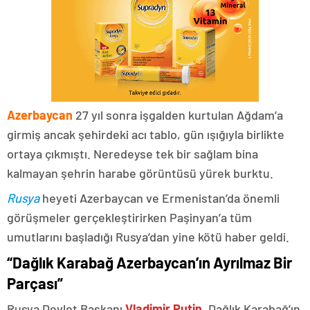
Azerbaycan
27 yıl sonra işgalden kurtulan Ağdam’a
girmiş ancak şehirdeki acı tablo, gün ışığıyla birlikte
ortaya çıkmıştı. Neredeyse tek bir sağlam bina
kalmayan şehrin harabe görüntüsü yürek burktu.
Rusya
heyeti Azerbaycan ve Ermenistan’da önemli
görüşmeler gerçekleştirirken Paşinyan’a tüm
umutlarını başladığı Rusya’dan yine kötü haber geldi.
“Dağlık Karabağ Azerbaycan’ın Ayrılmaz Bir
Parçası”
Rusya Devlet Başkanı
Vladimir Putin
, Dağlık Karabağ’ın