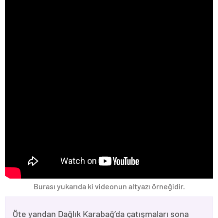
Burası yukarıda ki videonun altyazı örneğidir.
Öte yandan Dağlık Karabağ’da çatışmaları sona