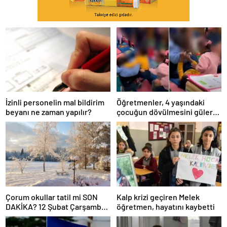
İzinli personelin mal bildirim
Öğretmenler, 4 yaşındaki
beyanı ne zaman yapılır?
çocuğun dövülmesini gülerek
izledi
Çorum okullar tatil mi SON
Kalp krizi geçiren Melek
DAKİKA? 12 Şubat Çarşamba
öğretmen, hayatını kaybetti
Çorum’da okul yok mu (Çorum
Valiliği Açıklaması – KAR