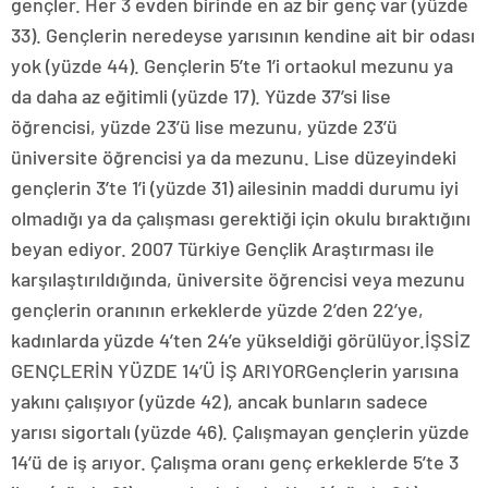
gençler. Her 3 evden birinde en az bir genç var (yüzde
33). Gençlerin neredeyse yarısının kendine ait bir odası
yok (yüzde 44). Gençlerin 5’te 1’i ortaokul mezunu ya
da daha az eğitimli (yüzde 17). Yüzde 37’si lise
öğrencisi, yüzde 23’ü lise mezunu, yüzde 23’ü
üniversite öğrencisi ya da mezunu. Lise düzeyindeki
gençlerin 3’te 1’i (yüzde 31) ailesinin maddi durumu iyi
olmadığı ya da çalışması gerektiği için okulu bıraktığını
beyan ediyor. 2007 Türkiye Gençlik Araştırması ile
karşılaştırıldığında, üniversite öğrencisi veya mezunu
gençlerin oranının erkeklerde yüzde 2’den 22’ye,
kadınlarda yüzde 4’ten 24’e yükseldiği görülüyor.İŞSİZ
GENÇLERİN YÜZDE 14’Ü İŞ ARIYORGençlerin yarısına
yakını çalışıyor (yüzde 42), ancak bunların sadece
yarısı sigortalı (yüzde 46). Çalışmayan gençlerin yüzde
14’ü de iş arıyor. Çalışma oranı genç erkeklerde 5’te 3