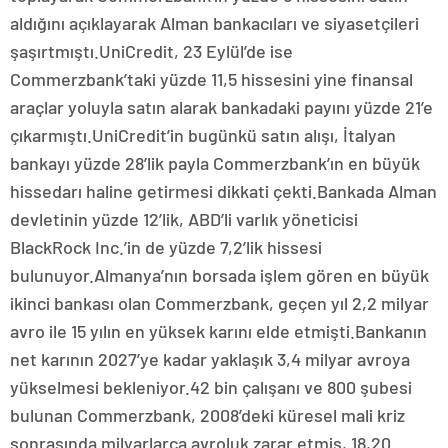
aldığını açıklayarak Alman bankacıları ve siyasetçileri
şaşırtmıştı.UniCredit, 23 Eylül’de ise
Commerzbank’taki yüzde 11,5 hissesini yine finansal
araçlar yoluyla satın alarak bankadaki payını yüzde 21’e
çıkarmıştı.UniCredit’in bugünkü satın alışı, İtalyan
bankayı yüzde 28’lik payla Commerzbank’ın en büyük
hissedarı haline getirmesi dikkati çekti.Bankada Alman
devletinin yüzde 12’lik, ABD’li varlık yöneticisi
BlackRock Inc.’in de yüzde 7,2’lik hissesi
bulunuyor.Almanya’nın borsada işlem gören en büyük
ikinci bankası olan Commerzbank, geçen yıl 2,2 milyar
avro ile 15 yılın en yüksek karını elde etmişti.Bankanın
net karının 2027’ye kadar yaklaşık 3,4 milyar avroya
yükselmesi bekleniyor.42 bin çalışanı ve 800 şubesi
bulunan Commerzbank, 2008’deki küresel mali kriz
sonrasında milyarlarca avroluk zarar etmiş, 18,20