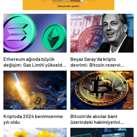
Ethereum ağında büyük
Beyaz Saray’da kripto
değişim: Gas Limiti yükseldi,
devrimi: Bitcoin rezervi
işlem ücretleri düşebilir mi?
gerçek olabilir mi?
Kriptoda 2024 benimsenme
Bitcoin’de alıcılar bant
yılı oldu
üzerindeki hakimiyetini
kaybetti