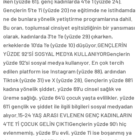
iken (yüzde 61), genç kadınlarda 4’te 1 (yüzde 24).
Gençlerin 5’te 1’i (yüzde 20) ne eğitimde ne istihdamda
ne de bunlara yönelik yetiştirme programlarına dahil.
Bu oran, toplumsal cinsiyet eşitsizliğinin bir yansıması
olarak, kadınlarda 3’te 1’e (yüzde 29) çıkarken,
erkeklerde 10’da 1’e (yüzde 10) düşüyor.GENÇLERİN
YÜZDE 92’Sİ SOSYAL MEDYA KULLANIYORGençlerin
yüzde 92’si sosyal medya kullanıyor. En çok tercih
edilen platform ise Instagram (yüzde 88), ardından
Tiktok (yüzde 31) ve X (yüzde 28). Gençlerin yüzde 88’i
kadına yönelik şiddet, yüzde 69’u cinsel sağlık ve
üreme sağlığı, yüzde 64’ü çocuk yaşta evlilikler, yüzde
61’i gençlik ve şiddet ile ilgili bilgileri sosyal medyadan
alıyor.15-24 YAŞ ARASI EVLENEN GENÇ KADINLARIN
4’TE 1’İ ÇOCUK GELİN ÇIKTIGençlerin yüzde 90’ı hiç
evlenmemiş, yüzde 9’u evli, yüzde 1’i ise boşanmış ya