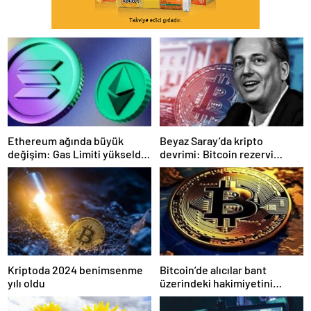
Ethereum ağında büyük
Beyaz Saray’da kripto
değişim: Gas Limiti yükseldi,
devrimi: Bitcoin rezervi
işlem ücretleri düşebilir mi?
gerçek olabilir mi?
Kriptoda 2024 benimsenme
Bitcoin’de alıcılar bant
yılı oldu
üzerindeki hakimiyetini
kaybetti