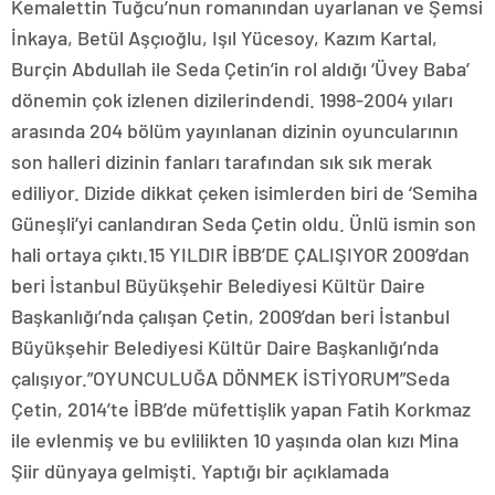
Kemalettin Tuğcu’nun romanından uyarlanan ve Şemsi
İnkaya, Betül Aşçıoğlu, Işıl Yücesoy, Kazım Kartal,
Burçin Abdullah ile Seda Çetin’in rol aldığı ‘Üvey Baba’
dönemin çok izlenen dizilerindendi. 1998-2004 yıları
arasında 204 bölüm yayınlanan dizinin oyuncularının
son halleri dizinin fanları tarafından sık sık merak
ediliyor. Dizide dikkat çeken isimlerden biri de ‘Semiha
Güneşli’yi canlandıran Seda Çetin oldu. Ünlü ismin son
hali ortaya çıktı.15 YILDIR İBB’DE ÇALIŞIYOR 2009’dan
beri İstanbul Büyükşehir Belediyesi Kültür Daire
Başkanlığı’nda çalışan Çetin, 2009’dan beri İstanbul
Büyükşehir Belediyesi Kültür Daire Başkanlığı’nda
çalışıyor.”OYUNCULUĞA DÖNMEK İSTİYORUM”Seda
Çetin, 2014’te İBB’de müfettişlik yapan Fatih Korkmaz
ile evlenmiş ve bu evlilikten 10 yaşında olan kızı Mina
Şiir dünyaya gelmişti. Yaptığı bir açıklamada