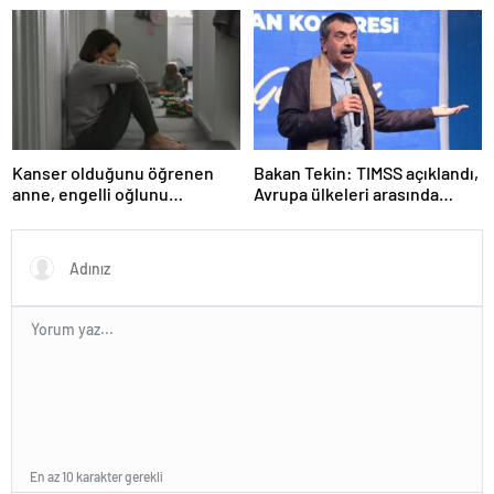
Çorum’da okul yok mu (Çorum
Valiliği Açıklaması – KAR
TATİLİ)?
Kanser olduğunu öğrenen
Bakan Tekin: TIMSS açıklandı,
anne, engelli oğlunu
Avrupa ülkeleri arasında
öldürdükten sonra intihar etti
birinciyiz
En az 10 karakter gerekli