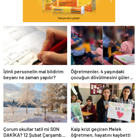
İzinli personelin mal bildirim
Öğretmenler, 4 yaşındaki
beyanı ne zaman yapılır?
çocuğun dövülmesini gülerek
izledi
Çorum okullar tatil mi SON
Kalp krizi geçiren Melek
DAKİKA? 12 Şubat Çarşamba
öğretmen, hayatını kaybetti