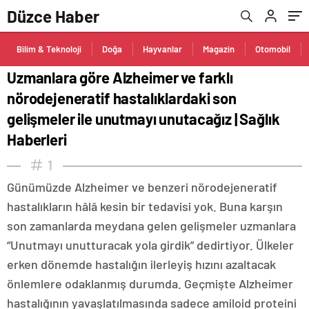
gelişmeler ile unutmayı unutacağız | Sağlık
Düzce Haber
Haberleri
Bilim & Teknoloji
Doğa
Hayvanlar
Magazin
Otomobil
Uzmanlara göre Alzheimer ve farklı
nörodejeneratif hastalıklardaki son
gelişmeler ile unutmayı unutacağız | Sağlık
Haberleri
1
Günümüzde Alzheimer ve benzeri nörodejeneratif
hastalıkların hâlâ kesin bir tedavisi yok. Buna karşın
son zamanlarda meydana gelen gelişmeler uzmanlara
“Unutmayı unutturacak yola girdik” dedirtiyor. Ülkeler
erken dönemde hastalığın ilerleyiş hızını azaltacak
önlemlere odaklanmış durumda. Geçmişte Alzheimer
hastalığının yavaşlatılmasında sadece amiloid proteini