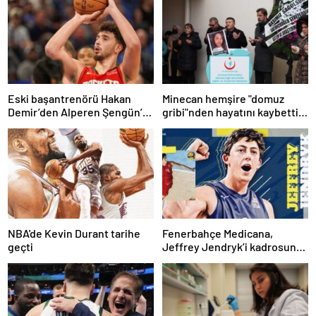
Eski başantrenörü Hakan
Minecan hemşire "domuz
Demir’den Alperen Şengün’e
gribi"nden hayatını kaybetti –
övgü
Haberler | Sağlık Haberleri
NBA'de Kevin Durant tarihe
Fenerbahçe Medicana,
geçti
Jeffrey Jendryk’i kadrosuna
kattı