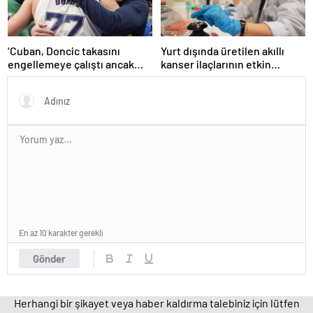
‘Cuban, Doncic takasını
Yurt dışında üretilen akıllı
engellemeye çalıştı ancak
kanser ilaçlarının etkin
geç kaldı’ iddiası! NBA
maddesi yerli imkanlarla
Haberleri
geliştirildi | Sağlık Haberleri
En az 10 karakter gerekli
Gönder
Herhangi bir şikayet veya haber kaldırma talebiniz için lütfen