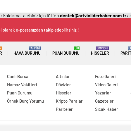
 kaldırma talebiniz için lütfen
destek@artvinliderhaber.com.tr
ad
 olarak e-postanızdan takip edebilirsiniz !
K
TAHMİNİ
LİG
EKONOMİ
E
R
HAVA DURUMU
PUAN DURUMU
HISSELER
PARI
Canlı Borsa
Altınlar
Foto Galeri
Namaz Vakitleri
Dövizler
Video Galeri
Puan Durumu
Hisseler
Yazarlar
Örnek Burç Yorumu
Kripto Paralar
Gazeteler
Pariteler
Sıcak Haber