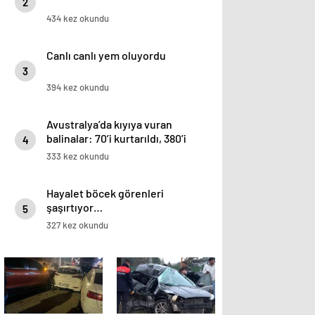
2
434 kez okundu
Canlı canlı yem oluyordu
3
394 kez okundu
Avustralya’da kıyıya vuran
balinalar: 70’i kurtarıldı, 380’i
4
öldü
333 kez okundu
Hayalet böcek görenleri
şaşırtıyor…
5
327 kez okundu