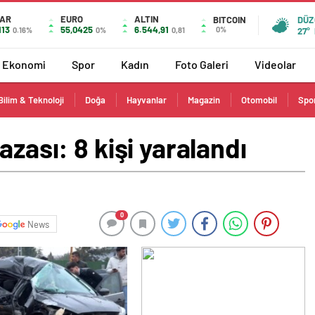
AR
EURO
ALTIN
BITCOIN
DÜZ
113
55,0425
6.544,91
0%
0.16%
0%
0,81
27°
Ekonomi
Spor
Kadın
Foto Galeri
Videolar
Bilim & Teknoloji
Doğa
Hayvanlar
Magazin
Otomobil
Spo
azası: 8 kişi yaralandı
0
News