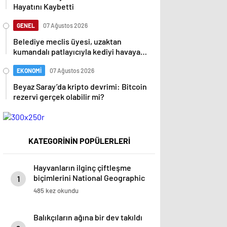
Hayatını Kaybetti
GENEL
07 Ağustos 2026
Belediye meclis üyesi, uzaktan
kumandalı patlayıcıyla kediyi havaya
uçurmaya çalıştı
EKONOMİ
07 Ağustos 2026
Beyaz Saray’da kripto devrimi: Bitcoin
rezervi gerçek olabilir mi?
KATEGORİNİN POPÜLERLERİ
Hayvanların ilginç çiftleşme
biçimlerini National Geographic
1
görüntüledi.
485 kez okundu
Balıkçıların ağına bir dev takıldı