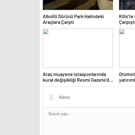
Alkollü Sürücü Park Halindeki
Kilis’t
Araçlara Çarptı
Çarpıştı
Araç muayene istasyonlarında
Otomoti
kural değişikliği Resmi Gazete’de
yatırıml
yayımlanarak yürürlüğe girdi