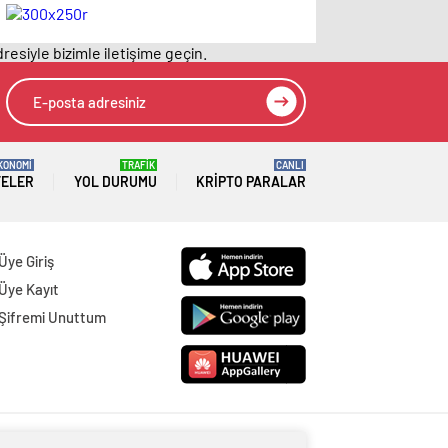
Resmi Gazete’de
fabrikası kuracak
yayımlanarak
resiyle bizimle iletişime geçin.
yürürlüğe girdi
KONOMİ
TRAFİK
CANLI
TELER
YOL DURUMU
KRIPTO PARALAR
Üye Giriş
Üye Kayıt
Şifremi Unuttum