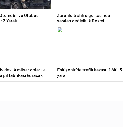
e Otomobil ve Otobüs
Zorunlu trafik sigortasında
: 3 Yaralı
yapılan değişiklik Resmi
Gazete’de yayımlanarak
yürürlüğe girdi
v devi 4 milyar dolarlık
Eskişehir’de trafik kazası: 1 ölü, 3
a pil fabrikası kuracak
yaralı