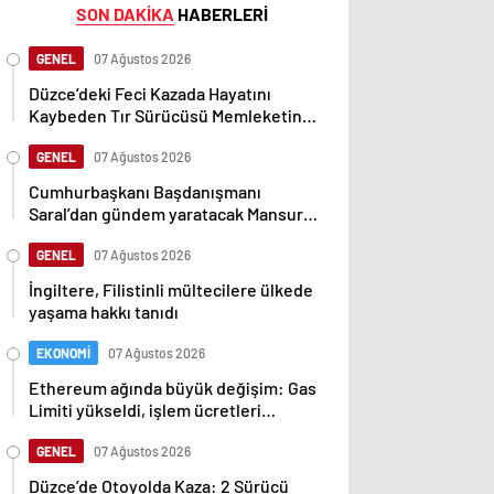
SON DAKİKA
HABERLERİ
GENEL
07 Ağustos 2026
Düzce’deki Feci Kazada Hayatını
Kaybeden Tır Sürücüsü Memleketine
Uğurlandı
GENEL
07 Ağustos 2026
Cumhurbaşkanı Başdanışmanı
Saral’dan gündem yaratacak Mansur
Yavaş iddiası
GENEL
07 Ağustos 2026
İngiltere, Filistinli mültecilere ülkede
yaşama hakkı tanıdı
EKONOMİ
07 Ağustos 2026
Ethereum ağında büyük değişim: Gas
Limiti yükseldi, işlem ücretleri
düşebilir mi?
GENEL
07 Ağustos 2026
Düzce’de Otoyolda Kaza: 2 Sürücü